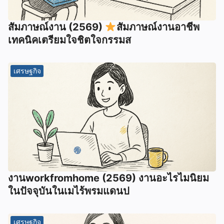
สัมภาษณ์งาน (2569)
สัมภาษณ์งานอาชีพ
เทคนิคเตรียมใจชิตใจกรรมส
เศรษฐกิจ
งานworkfromhome (2569) งานอะไรไมนิยม
ในปัจจุบันในเมไร้พรมแดนป
เศรษฐกิจ