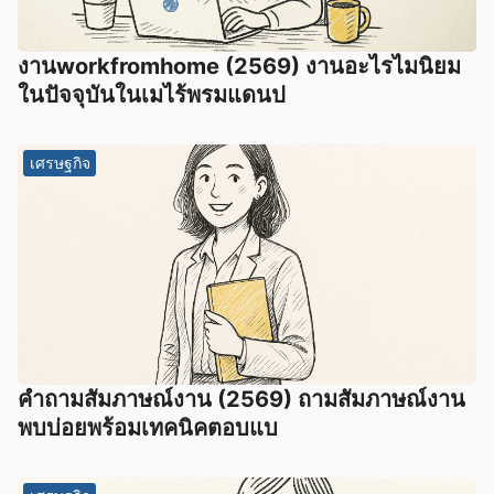
งานworkfromhome (2569) งานอะไรไมนิยม
ในปัจจุบันในเมไร้พรมแดนป
เศรษฐกิจ
คำถามสัมภาษณ์งาน (2569) ถามสัมภาษณ์งาน
พบบ่อยพร้อมเทคนิคตอบแบ