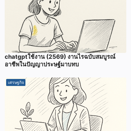
chatgptใช้งาน (2569) งานไรฉบับสมบูรณ์
อาชีพในปัญญาประษฐ์มาบทบ
เศรษฐกิจ