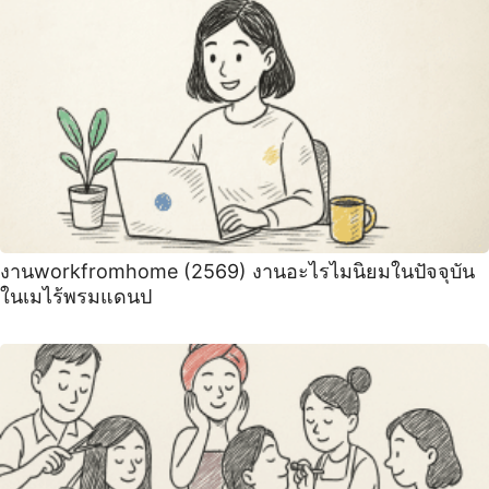
งานworkfromhome (2569) งานอะไรไมนิยมในปัจจุบัน
ในเมไร้พรมแดนป