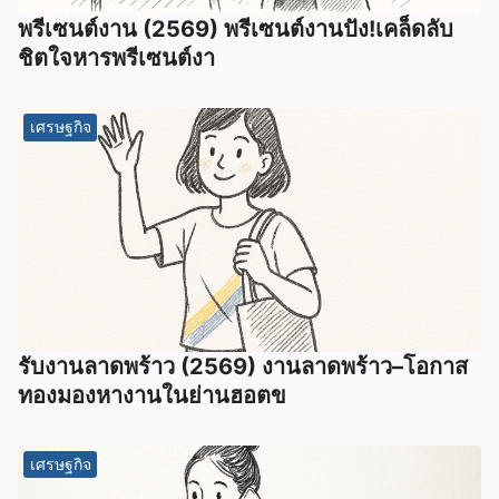
พรีเซนต์งาน (2569) พรีเซนต์งานปัง!เคล็ดลับ
ชิตใจหารพรีเซนต์งา
เศรษฐกิจ
รับงานลาดพร้าว (2569) งานลาดพร้าว–โอกาส
ทองมองหางานในย่านฮอตข
เศรษฐกิจ