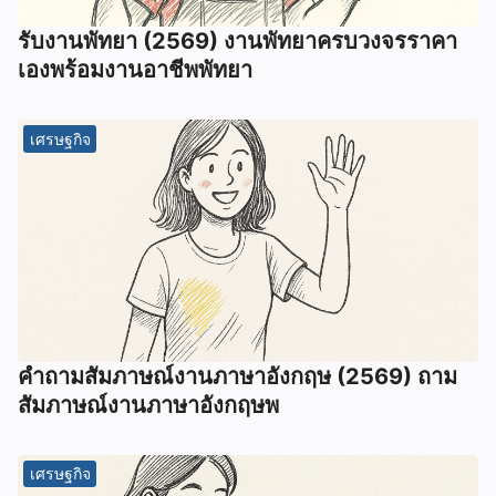
รับงานพัทยา (2569) ️งานพัทยาครบวงจรราคา
เองพร้อมงานอาชีพพัทยา
เศรษฐกิจ
คําถามสัมภาษณ์งานภาษาอังกฤษ (2569) ถาม
สัมภาษณ์งานภาษาอังกฤษพ
เศรษฐกิจ