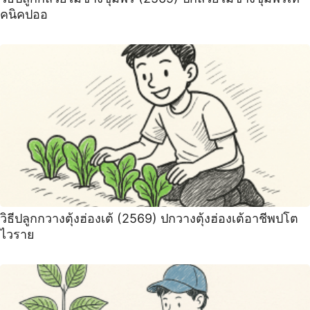
คนิคปออ
วิธีปลูกกวางตุ้งฮ่องเต้ (2569) ปกวางตุ้งฮ่องเต้อาชีพปโต
ไวราย