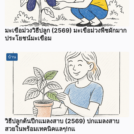
มะเขือม่วงวิธีปลูก (2569) มะเขือม่วงพืชผักมาก
ประโยชน์มะเขือม
บ้าน
วิธีปลูกต้นปีกแมลงสาบ (2569) ปกแมลงสาบ
สวยในพร้อมเทคนิคแลๆ!กแ