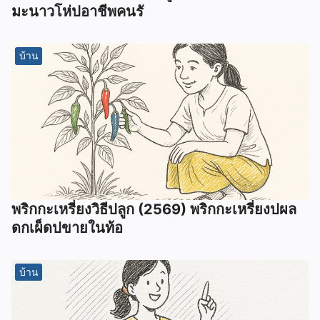
มะนาวโห่ปอาชีพคนรั
บ้าน
พริกกะเหรี่ยงวิธีปลูก (2569) พริกกะเหรี่ยงปผล
ดกเผ็ดปขายในท้อ
บ้าน