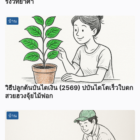
ริ้งวิทยาศา
บ้าน
วิธีปลูกต้นบันไดเงิน (2569) ปบันไดโตเร็วใบดก
สวยฮวงจุ้ยไม้ฟอก
บ้าน