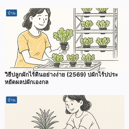
บ้าน
วิธีปลูกผักไร้ดินอย่างง่าย (2569) ปผักไร้ปประ
หยัดผลปผักเองกล
บ้าน