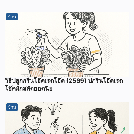
บ้าน
วิธีปลูกกรีนโอ๊คเรดโอ๊ค (2569) ปกรีนโอ๊คเรด
โอ๊คผักสลัดยอดนิย
บ้าน