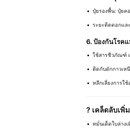
ปุ๋ยรองพื้น: ปุ๋ย
ระยะติดดอกและออ
6.
ป้องกันโรคแ
ใช้สารชีวภัณฑ์ 
ติดกับดักกาวเห
หลีกเลี่ยงการใช
?️
เคล็ดลับเพิ่
หมั่นเด็ดใบล่างเม