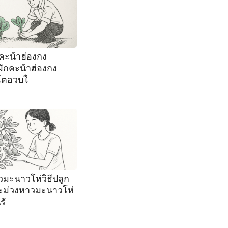
กคะน้าฮ่องกง
ักคะน้าฮ่องกง
บโตอวบใ
มะนาวโห่วิธีปลูก
ะม่วงหาวมะนาวโห่
รั