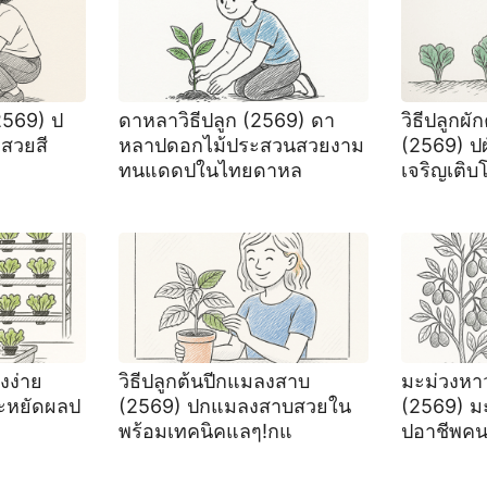
(2569) ป
ดาหลาวิธีปลูก (2569) ดา
วิธีปลูกผั
สวยสี
หลาปดอกไม้ประสวนสวยงาม
(2569) ปผ
ทนแดดปในไทยดาหล
เจริญเติ
างง่าย
วิธีปลูกต้นปีกแมลงสาบ
มะม่วงหาว
ระหยัดผลป
(2569) ปกแมลงสาบสวยใน
(2569) ม
พร้อมเทคนิคแลๆ!กแ
ปอาชีพคน