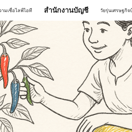
สำนักงานบัญชี
ามเชื่อ
ไลฟ์
ไอที
วัยรุ่น
เศรษฐกิจ
บ
earch
r: