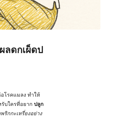
งปผลดกเผ็ดป
อโรคแมลง ทำให้
หรับใครที่อยาก
ปลูก
พริกกะเหรี่ยงอย่าง