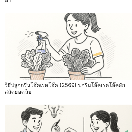
ศา
วิธีปลูกกรีนโอ๊คเรดโอ๊ค (2569) ปกรีนโอ๊คเรดโอ๊คผัก
สลัดยอดนิย