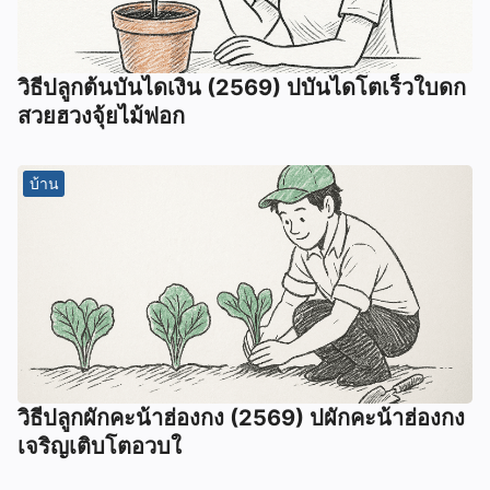
วิธีปลูกต้นบันไดเงิน (2569) ปบันไดโตเร็วใบดก
สวยฮวงจุ้ยไม้ฟอก
บ้าน
วิธีปลูกผักคะน้าฮ่องกง (2569) ปผักคะน้าฮ่องกง
เจริญเติบโตอวบใ