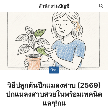
Skip
สำนักงานบัญชี
to
Search
content
for:
(ไม่มีชื่อ)
งานบัญชี (Accounting
e) ช่วยสำคัญในการบริหาร
อ
บ้าน
วิธีปลูกต้นปีกแมลงสาบ (2569)
ปกแมลงสาบสวยในพร้อมเทคนิค
แลๆ!กแ