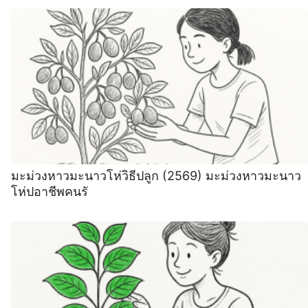
มะม่วงหาวมะนาวโห่วิธีปลูก (2569) มะม่วงหาวมะนาว
โห่ปอาชีพคนรั