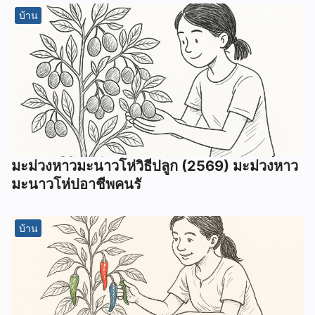
บ้าน
มะม่วงหาวมะนาวโห่วิธีปลูก (2569) มะม่วงหาว
มะนาวโห่ปอาชีพคนรั
บ้าน