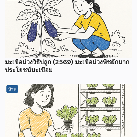
มะเขือม่วงวิธีปลูก (2569) มะเขือม่วงพืชผักมาก
ประโยชน์มะเขือม
บ้าน