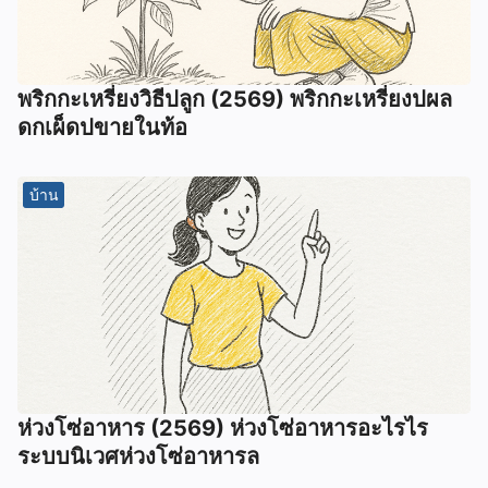
พริกกะเหรี่ยงวิธีปลูก (2569) พริกกะเหรี่ยงปผล
ดกเผ็ดปขายในท้อ
บ้าน
ห่วงโซ่อาหาร (2569) ห่วงโซ่อาหารอะไรไร
ระบบนิเวศห่วงโซ่อาหารล