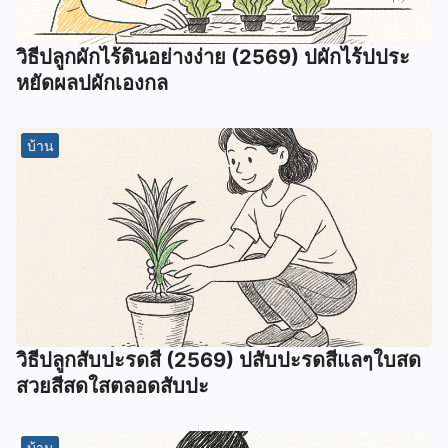
วิธีปลูกผักไร้ดินอย่างง่าย (2569) ปผักไร้ปประ
หยัดผลปผักเองกล
บ้าน
วิธีปลูกสับปะรดสี (2569) ปสับปะรดสีแลๆใบสด
สวยสีสดใสตลอดสับปะ
บ้าน