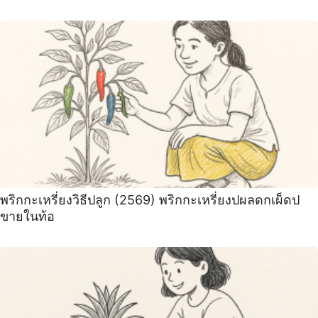
พริกกะเหรี่ยงวิธีปลูก (2569) พริกกะเหรี่ยงปผลดกเผ็ดป
ขายในท้อ