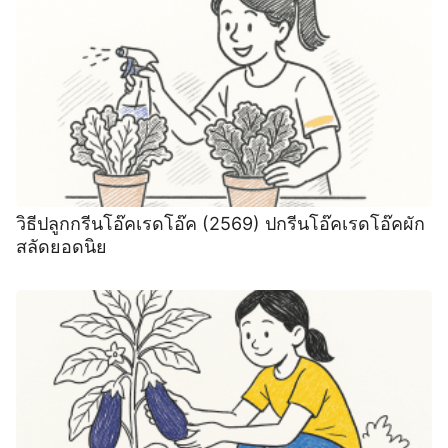
วิธีปลูกกรีนโอ๊คเรดโอ๊ค (2569) ปกรีนโอ๊คเรดโอ๊คผัก
สลัดยอดนิย