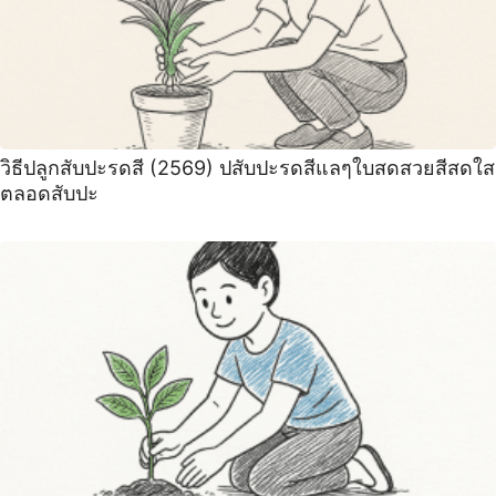
วิธีปลูกสับปะรดสี (2569) ปสับปะรดสีแลๆใบสดสวยสีสดใส
ตลอดสับปะ