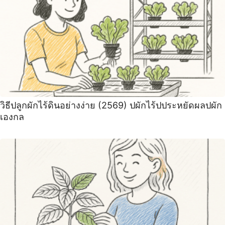
วิธีปลูกผักไร้ดินอย่างง่าย (2569) ปผักไร้ปประหยัดผลปผัก
เองกล