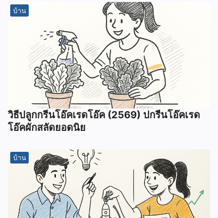
บ้าน
วิธีปลูกกรีนโอ๊คเรดโอ๊ค (2569) ปกรีนโอ๊คเรด
โอ๊คผักสลัดยอดนิย
บ้าน