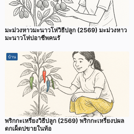
มะม่วงหาวมะนาวโห่วิธีปลูก (2569) มะม่วงหาว
มะนาวโห่ปอาชีพคนรั
บ้าน
พริกกะเหรี่ยงวิธีปลูก (2569) พริกกะเหรี่ยงปผล
ดกเผ็ดปขายในท้อ