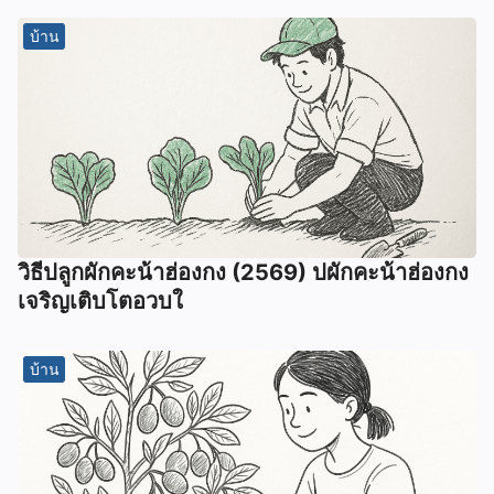
บ้าน
วิธีปลูกผักคะน้าฮ่องกง (2569) ปผักคะน้าฮ่องกง
เจริญเติบโตอวบใ
บ้าน