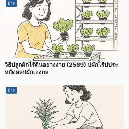
บ้าน
วิธีปลูกผักไร้ดินอย่างง่าย (2569) ปผักไร้ปประ
หยัดผลปผักเองกล
บ้าน