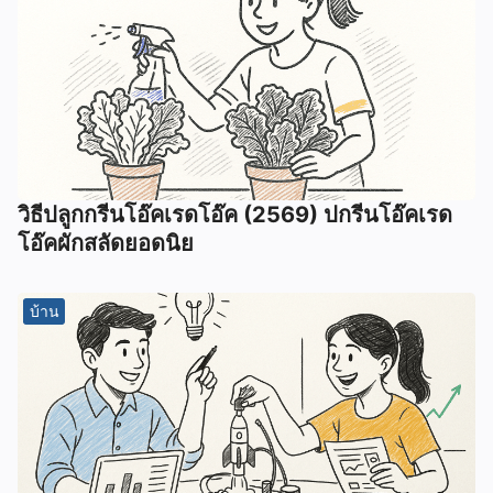
วิธีปลูกกรีนโอ๊คเรดโอ๊ค (2569) ปกรีนโอ๊คเรด
โอ๊คผักสลัดยอดนิย
บ้าน