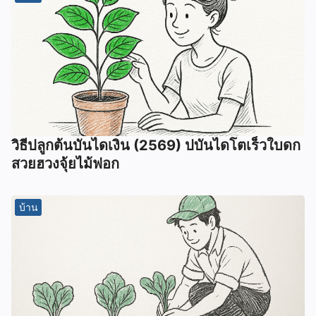
วิธีปลูกต้นบันไดเงิน (2569) ปบันไดโตเร็วใบดก
สวยฮวงจุ้ยไม้ฟอก
บ้าน