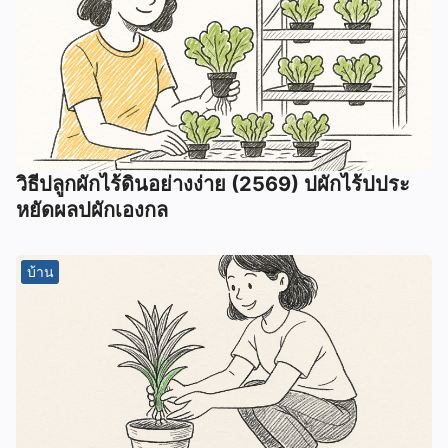
วิธีปลูกผักไร้ดินอย่างง่าย (2569) ปผักไร้ปประ
หยัดผลปผักเองกล
บ้าน