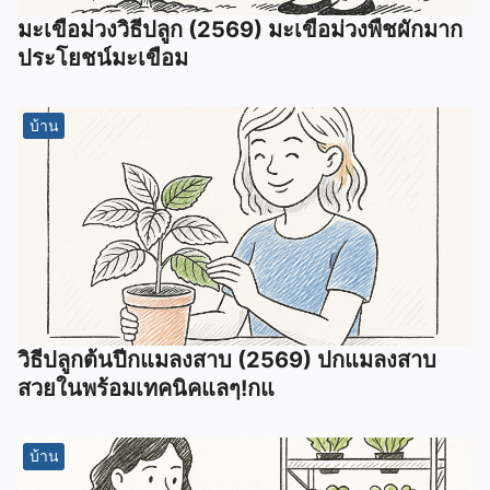
มะเขือม่วงวิธีปลูก (2569) มะเขือม่วงพืชผักมาก
ประโยชน์มะเขือม
บ้าน
วิธีปลูกต้นปีกแมลงสาบ (2569) ปกแมลงสาบ
สวยในพร้อมเทคนิคแลๆ!กแ
บ้าน