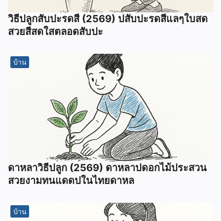
วิธีปลูกสับปะรดสี (2569) ปสับปะรดสีแลๆใบสด
สวยสีสดใสตลอดสับปะ
บ้าน
ดาหลาวิธีปลูก (2569) ดาหลาปดอกไม้ประสวน
สวยงามทนแดดปในไทยดาหล
บ้าน