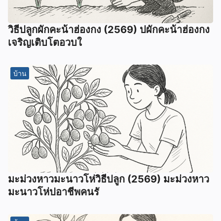
วิธีปลูกผักคะน้าฮ่องกง (2569) ปผักคะน้าฮ่องกง
เจริญเติบโตอวบใ
บ้าน
มะม่วงหาวมะนาวโห่วิธีปลูก (2569) มะม่วงหาว
มะนาวโห่ปอาชีพคนรั