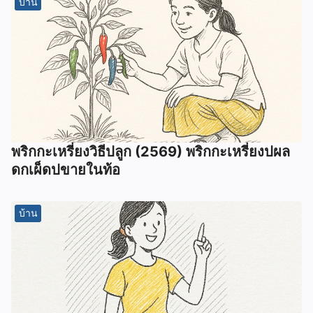
บ้าน
พริกกะเหรี่ยงวิธีปลูก (2569) พริกกะเหรี่ยงปผล
ดกเผ็ดปขายในท้อ
บ้าน