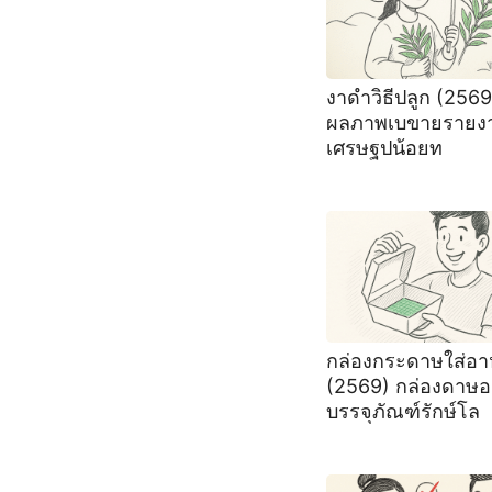
งาดําวิธีปลูก (256
ผลภาพเบขายรายงา
เศรษฐปน้อยท
กล่องกระดาษใส่อ
(2569) กล่องดาษ
บรรจุภัณฑ์รักษ์โล