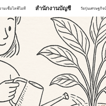
สำนักงานบัญชี
ามเชื่อ
ไลฟ์
ไอที
วัยรุ่น
เศรษฐกิจ
บ
earch
r: