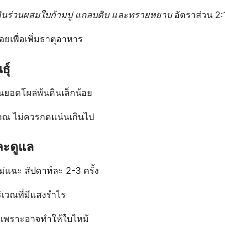
ินร่วนผสมใบก้ามปู แกลบดิบ และทรายหยาบ
อัตราส่วน 2:
อยเพื่อเพิ่มธาตุอาหาร
ธุ์
วนยอดโผล่พ้นดินเล็กน้อย
ณ ไม่ควรกดแน่นเกินไป
ละดูแล
ม่แฉะ สัปดาห์ละ 2-3 ครั้ง
เวณที่มีแสงรำไร
ัดเพราะอาจทำให้ใบไหม้