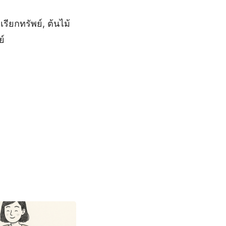
รียกทรัพย์, ต้นไม้
ย์