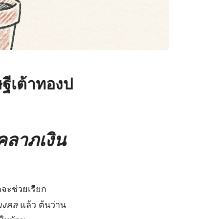
ษฐีเต้าทองป
คลาภเงิน
าจะช่วยเรียก
ิมงคล
แล้ว ต้นว่าน