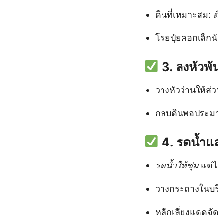
ดินที่เหมาะสม:
ด
โรยปุ๋ยคอกเล็กน้
3. ลงหัวพัน
วางหัวว่านให้ส่
กลบดินพอประมา
4. รดน้ำแ
รดน้ำให้ชุ่ม
แต่ไ
วางกระถางในบริ
หลีกเลี่ยงแดดจ