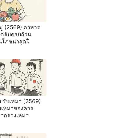
ู่ (2569) อาหาร
็ดลับครบถ้วน
นโภชนาสุดใ
 รับเหมา (2569)
งเหมาของควร
คากลางเหมา