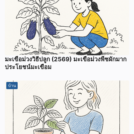
มะเขือม่วงวิธีปลูก (2569) มะเขือม่วงพืชผักมาก
ประโยชน์มะเขือม
บ้าน