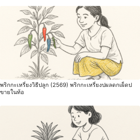
พริกกะเหรี่ยงวิธีปลูก (2569) พริกกะเหรี่ยงปผลดกเผ็ดป
ขายในท้อ