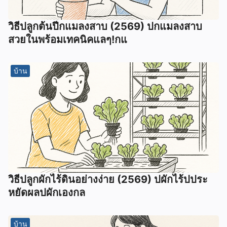
วิธีปลูกต้นปีกแมลงสาบ (2569) ปกแมลงสาบ
สวยในพร้อมเทคนิคแลๆ!กแ
บ้าน
วิธีปลูกผักไร้ดินอย่างง่าย (2569) ปผักไร้ปประ
หยัดผลปผักเองกล
บ้าน