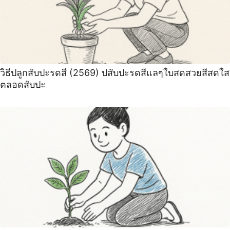
วิธีปลูกสับปะรดสี (2569) ปสับปะรดสีแลๆใบสดสวยสีสดใส
ตลอดสับปะ