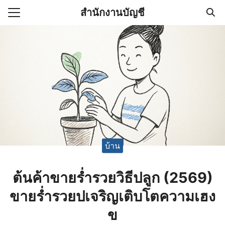
Skip
สำนักงานบัญชี
to
Search
content
for:
(ไม่มีชื่อ)
งานบัญชี (Accounting
e) ช่วยสำคัญในการบริหาร
อ
บ้าน
ต้นค้าขายร่ำรวยวิธีปลูก (2569)
ขายร่ำรวยปเจริญเติบโตความเฮง
ข