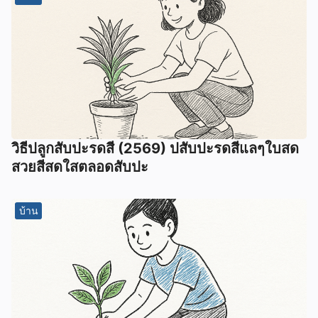
วิธีปลูกสับปะรดสี (2569) ปสับปะรดสีแลๆใบสด
สวยสีสดใสตลอดสับปะ
บ้าน