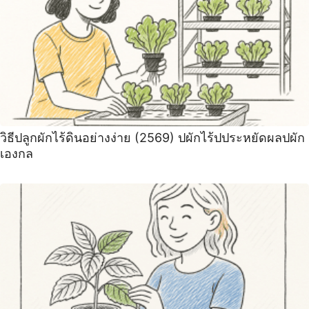
วิธีปลูกผักไร้ดินอย่างง่าย (2569) ปผักไร้ปประหยัดผลปผัก
เองกล