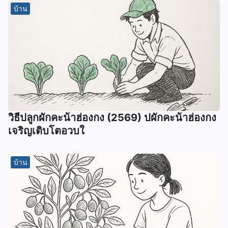
บ้าน
วิธีปลูกผักคะน้าฮ่องกง (2569) ปผักคะน้าฮ่องกง
เจริญเติบโตอวบใ
บ้าน