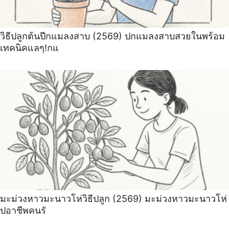
วิธีปลูกต้นปีกแมลงสาบ (2569) ปกแมลงสาบสวยในพร้อม
เทคนิคแลๆ!กแ
มะม่วงหาวมะนาวโห่วิธีปลูก (2569) มะม่วงหาวมะนาวโห่
ปอาชีพคนรั