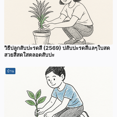
วิธีปลูกสับปะรดสี (2569) ปสับปะรดสีแลๆใบสด
สวยสีสดใสตลอดสับปะ
บ้าน