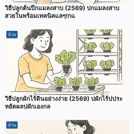
วิธีปลูกต้นปีกแมลงสาบ (2569) ปกแมลงสาบ
สวยในพร้อมเทคนิคแลๆ!กแ
บ้าน
วิธีปลูกผักไร้ดินอย่างง่าย (2569) ปผักไร้ปประ
หยัดผลปผักเองกล
บ้าน