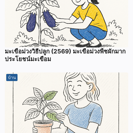
มะเขือม่วงวิธีปลูก (2569) มะเขือม่วงพืชผักมาก
ประโยชน์มะเขือม
บ้าน