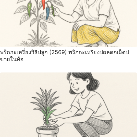
พริกกะเหรี่ยงวิธีปลูก (2569) พริกกะเหรี่ยงปผลดกเผ็ดป
ขายในท้อ