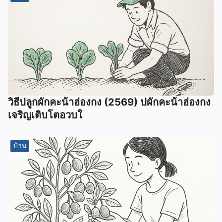
วิธีปลูกผักคะน้าฮ่องกง (2569) ปผักคะน้าฮ่องกง
เจริญเติบโตอวบใ
บ้าน