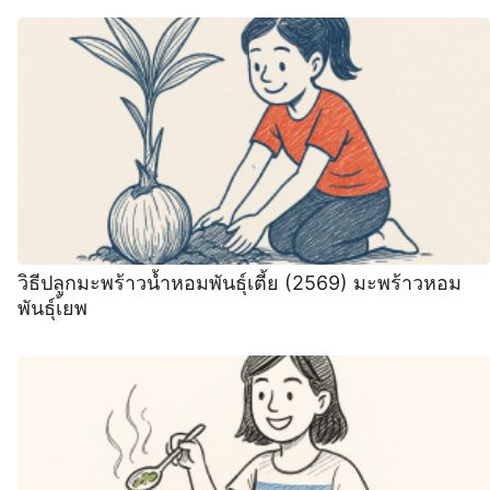
วิธีปลูกมะพร้าวน้ำหอมพันธุ์เตี้ย (2569) มะพร้าวหอม
พันธุ์เ้ยพ