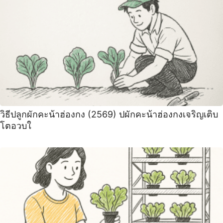
วิธีปลูกผักคะน้าฮ่องกง (2569) ปผักคะน้าฮ่องกงเจริญเติบ
โตอวบใ