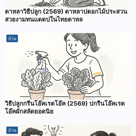
ดาหลาวิธีปลูก (2569) ดาหลาปดอกไม้ประสวน
สวยงามทนแดดปในไทยดาหล
บ้าน
วิธีปลูกกรีนโอ๊คเรดโอ๊ค (2569) ปกรีนโอ๊คเรด
โอ๊คผักสลัดยอดนิย
บ้าน