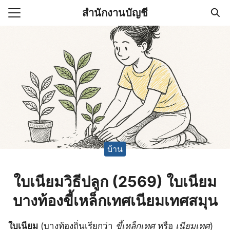
Skip
สำนักงานบัญชี
to
Search
content
for:
(ไม่มีชื่อ)
งานบัญชี (Accounting
e) ช่วยสำคัญในการบริหาร
อ
บ้าน
ใบเนียมวิธีปลูก (2569) ใบเนียม
บางท้องขี้เหล็กเทศเนียมเทศสมุน
ใบเนียม
(บางท้องถิ่นเรียกว่า
ขี้เหล็กเทศ
หรือ
เนียมเทศ
)