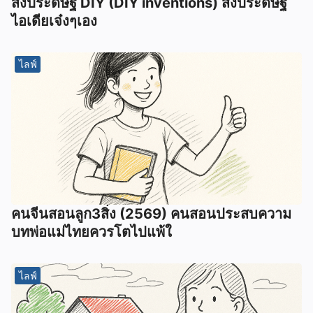
สิ่งประดิษฐ์ DIY (DIY inventions) สิ่งประดิษฐ์
ไอเดียเจ๋งๆเอง
ไลฟ์
คนจีนสอนลูก3สิ่ง (2569) คนสอนประสบความ
บทพ่อแม่ไทยควรโตไปแพ้ใ
ไลฟ์