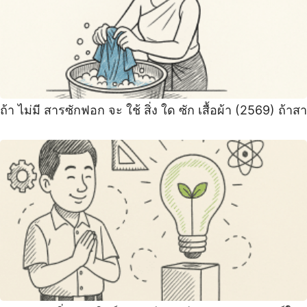
ถ้า ไม่มี สารซักฟอก จะ ใช้ สิ่ง ใด ซัก เสื้อผ้า (2569) ถ้าสา