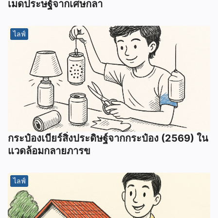
เมดประษฐ์จากเศษกลา
ไลฟ์
กระป๋องเบียร์สิ่งประดิษฐ์จากกระป๋อง (2569) ใน
แวดล้อมกลายภารข
ไลฟ์