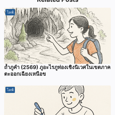
ไลฟ์
ถ้ำภูคำ (2569) ภูอะไรภูท่องเชิงนิเวศในเขตภาค
ตะออกเฉียงเหนือข
ไลฟ์