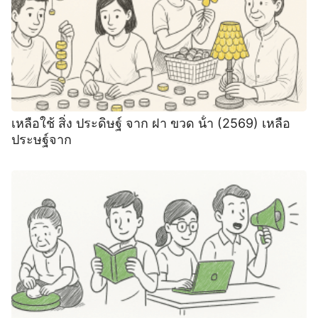
เหลือใช้ สิ่ง ประดิษฐ์ จาก ฝา ขวด น้ํา (2569) เหลือ
ประษฐ์จาก