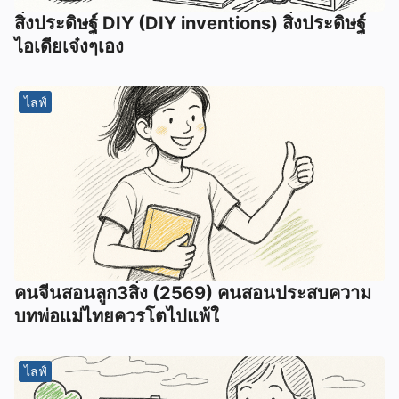
สิ่งประดิษฐ์ DIY (DIY inventions) สิ่งประดิษฐ์
ไอเดียเจ๋งๆเอง
ไลฟ์
คนจีนสอนลูก3สิ่ง (2569) คนสอนประสบความ
บทพ่อแม่ไทยควรโตไปแพ้ใ
ไลฟ์