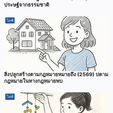
ประษฐ์จากธรรมชาติ
ไลฟ์
สิ่งปลูกสร้างตามกฎหมายหมายถึง (2569) ปตาม
กฎหมายในทางกฎหมายพบ
ไลฟ์