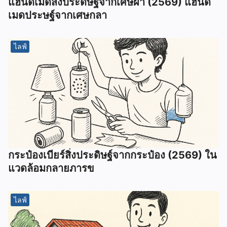
แฮนด์เมดสิ่งประดิษฐ์จากเศษผ้า (2569) แฮนด์
เมดประษฐ์จากเศษกลา
ไลฟ์
กระป๋องเบียร์สิ่งประดิษฐ์จากกระป๋อง (2569) ใน
แวดล้อมกลายภารข
ไลฟ์