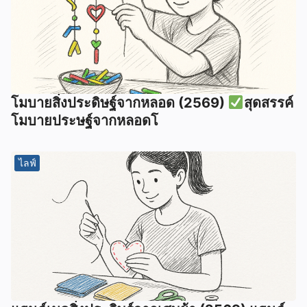
โมบายสิ่งประดิษฐ์จากหลอด (2569)
สุดสรรค์
โมบายประษฐ์จากหลอดโ
ไลฟ์