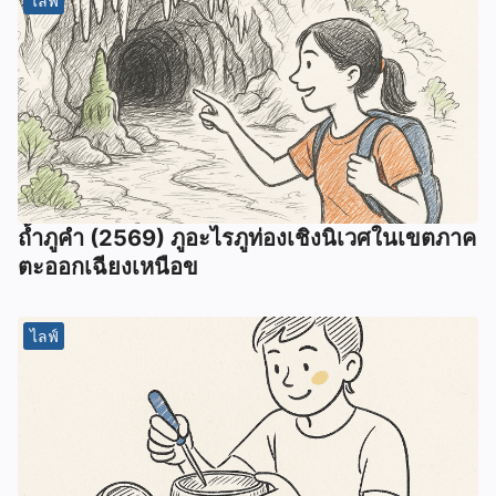
ไลฟ์
ถ้ำภูคำ (2569) ภูอะไรภูท่องเชิงนิเวศในเขตภาค
ตะออกเฉียงเหนือข
ไลฟ์