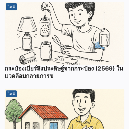
ไลฟ์
กระป๋องเบียร์สิ่งประดิษฐ์จากกระป๋อง (2569) ใน
แวดล้อมกลายภารข
ไลฟ์