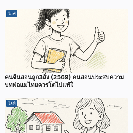
ไลฟ์
คนจีนสอนลูก3สิ่ง (2569) คนสอนประสบความ
บทพ่อแม่ไทยควรโตไปแพ้ใ
ไลฟ์