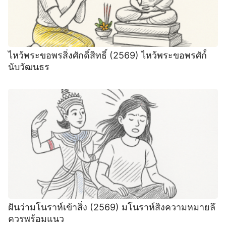
ไหว้พระขอพรสิ่งศักดิ์สิทธิ์ (2569) ไหว้พระขอพรศัก์์
นับวัฒนธร
ฝันว่ามโนราห์เข้าสิ่ง (2569) มโนราห์สิงความหมายลึ
ควรพร้อมแนว