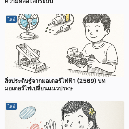
ความหล่อโลกระบบ
ไลฟ์
สิ่งประดิษฐ์จากมอเตอร์ไฟฟ้า (2569) บท
มอเตอร์ไฟเปลี่ยนแนวประษ
ไลฟ์