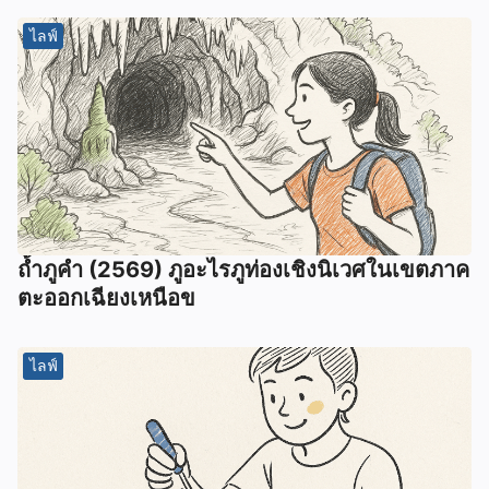
ไลฟ์
ถ้ำภูคำ (2569) ภูอะไรภูท่องเชิงนิเวศในเขตภาค
ตะออกเฉียงเหนือข
ไลฟ์