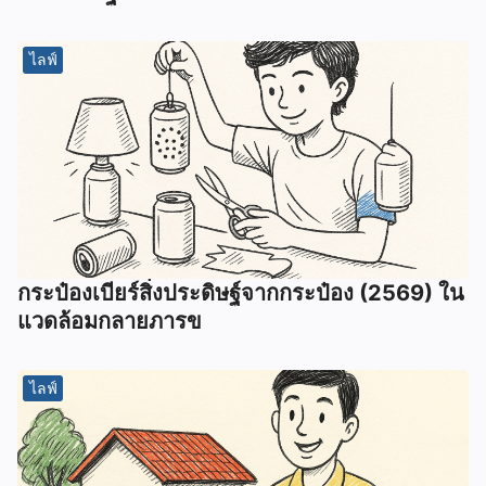
ไลฟ์
กระป๋องเบียร์สิ่งประดิษฐ์จากกระป๋อง (2569) ใน
แวดล้อมกลายภารข
ไลฟ์