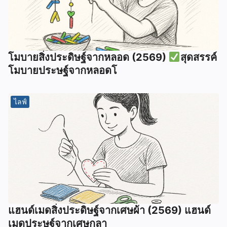
โมบายสิ่งประดิษฐ์จากหลอด (2569)
สุดสรรค์
โมบายประษฐ์จากหลอดโ
ไลฟ์
แฮนด์เมดสิ่งประดิษฐ์จากเศษผ้า (2569) แฮนด์
เมดประษฐ์จากเศษกลา