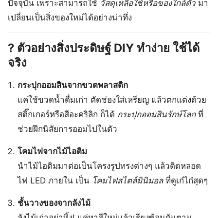
ปัจจุบัน เพราะสามารถใช้
วัสดุเหลือใช้หรือของใกล้ตัว
มา
เปลี่ยนเป็นสิ่งของใหม่ได้อย่างน่าทึ่ง
? ตัวอย่างสิ่งประดิษฐ์ DIY ทำง่าย ใช้ได้
จริง
กระปุกออมสินจากขวดพลาสติก
แค่ใช้ขวดน้ำดื่มเก่า ตัดช่องใส่เหรียญ แล้วตกแต่งด้วย
สติ๊กเกอร์หรือสีอะคริลิก ก็ได้
กระปุกออมสินรักษ์โลก
ที่
ช่วยฝึกนิสัยการออมไปในตัว
โคมไฟจากไม้ไอติม
นำไม้ไอติมมาต่อเป็นโครงรูปทรงต่างๆ แล้วติดหลอด
ไฟ LED ภายใน เป็น
โคมไฟสไตล์มินิมอล
ที่ดูเก๋ไก๋สุดๆ
ชั้นวางของจากลังไม้
ลังไม้เก่าอย่าทิ้ง! แค่ทาสีใหม่แล้วเรียงซ้อนกันตาม