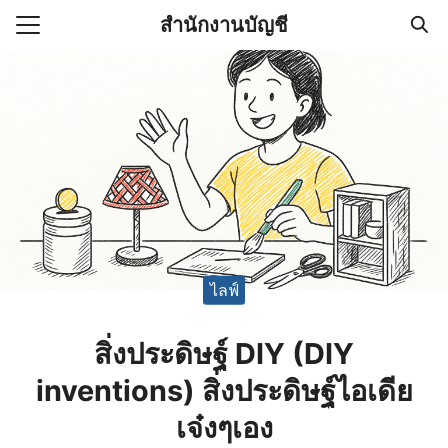
Skip
สำนักงานบัญชี
to
Search
content
for:
(ไม่มีชื่อ)
งานบัญชี (Accounting
e) ช่วยสำคัญในการบริหาร
อ
ไลฟ์
สิ่งประดิษฐ์ DIY (DIY
inventions) สิ่งประดิษฐ์ไอเดีย
เจ๋งๆเอง