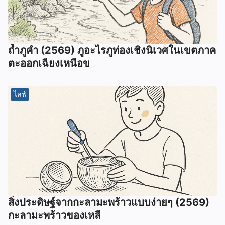
ถ้ำภูคำ (2569) ภูอะไรภูท่องเชิงนิเวศในเขตภาค
ตะออกเฉียงเหนือข
ไลฟ์
สิ่งประดิษฐ์จากกะลามะพร้าวแบบง่ายๆ (2569)
กะลามะพร้าวของเหลื