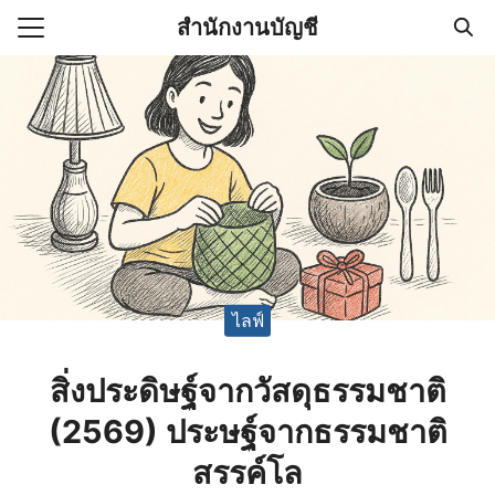
Skip
สำนักงานบัญชี
to
Search
content
for:
(ไม่มีชื่อ)
งานบัญชี (Accounting
e) ช่วยสำคัญในการบริหาร
อ
ไลฟ์
สิ่งประดิษฐ์จากวัสดุธรรมชาติ
(2569) ประษฐ์จากธรรมชาติ
สรรค์โล