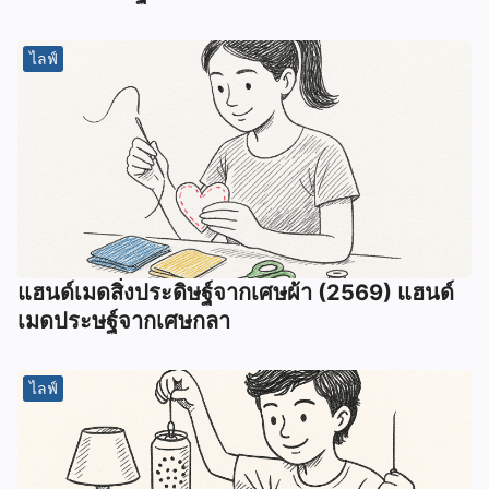
ไลฟ์
แฮนด์เมดสิ่งประดิษฐ์จากเศษผ้า (2569) แฮนด์
เมดประษฐ์จากเศษกลา
ไลฟ์