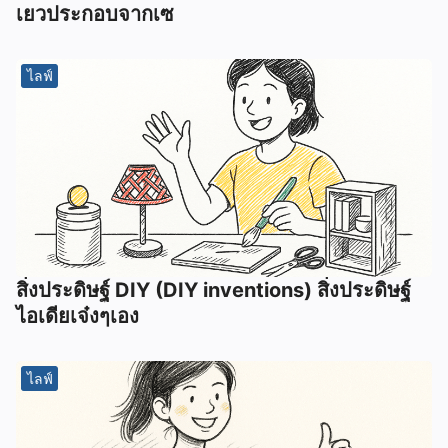
เยวประกอบจากเซ
ไลฟ์
สิ่งประดิษฐ์ DIY (DIY inventions) สิ่งประดิษฐ์
ไอเดียเจ๋งๆเอง
ไลฟ์