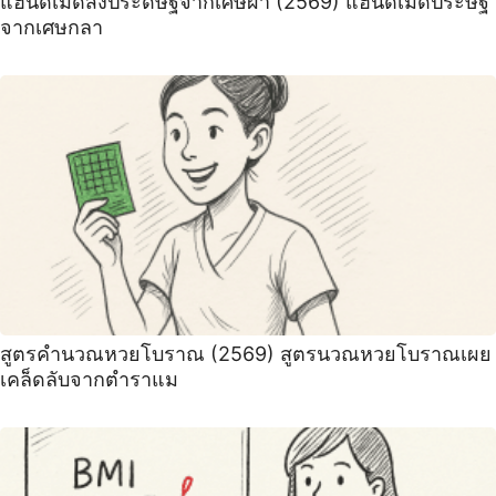
แฮนด์เมดสิ่งประดิษฐ์จากเศษผ้า (2569) แฮนด์เมดประษฐ์
จากเศษกลา
สูตรคำนวณหวยโบราณ (2569) สูตรนวณหวยโบราณเผย
เคล็ดลับจากตำราแม