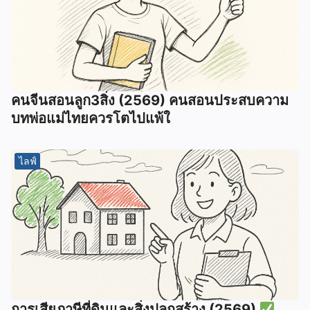
คนจีนสอนลูก3สิ่ง (2569) คนสอนประสบความ
บทพ่อแม่ไทยควรโตไปแพ้ใ
ไลฟ์
การเสียภาษีที่ดินและสิ่งปลูกสร้าง (2569)