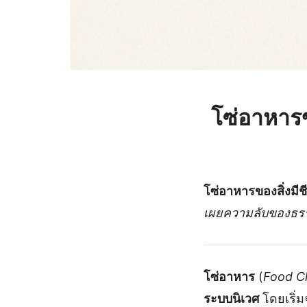
โซ่อาหารข
โซ่อาหารของสิ่งมีชี
เผยความลับของธรร
โซ่อาหาร
(
Food C
ระบบนิเวศ
โดยเริ่