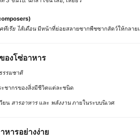
ที่ 3 ขึ้นไป
: นักล่า เช่น เสือ, เหยี่ยว
ecomposers)
ทีเรีย ไส้เดือน
มีหน้าที่ย่อยสลายซากพืชซากสัตว์ให้กลายเป็
ของโซ่อาหาร
ธรรมชาติ
ชากรของสิ่งมีชีวิตแต่ละชนิด
วียน
สารอาหาร
และ
พลังงาน
ภายในระบบนิเวศ
อาหารอย่างง่าย