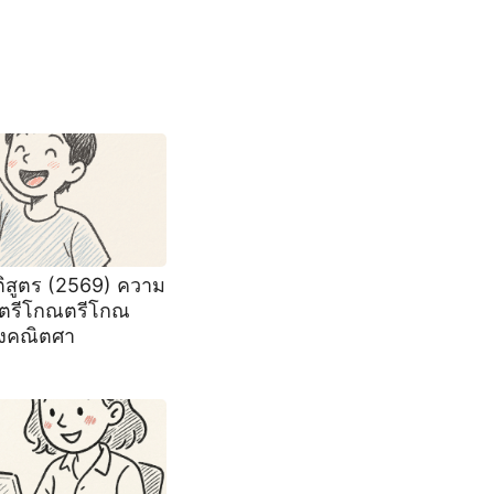
ติสูตร (2569) ความ
ตรีโกณตรีโกณ
งคณิตศา