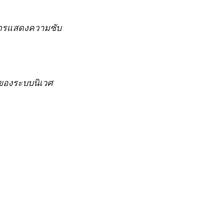
าหารแสดงความซับ
นของระบบนิเวศ