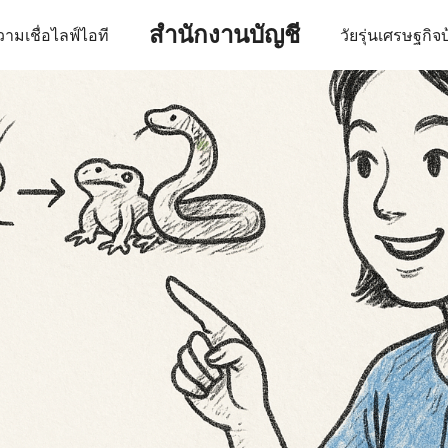
สำนักงานบัญชี
ามเชื่อ
ไลฟ์
ไอที
วัยรุ่น
เศรษฐกิจ
บ
earch
r: