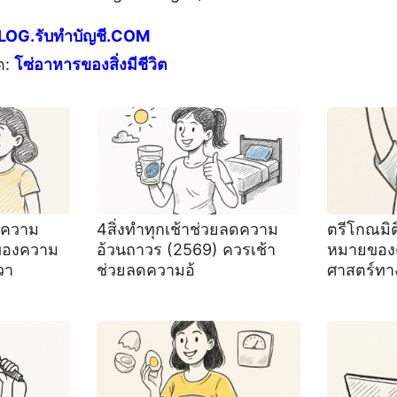
LOG.รับทำบัญชี.COM
ด:
โซ่อาหารของสิ่งมีชีวิต
 ❝ความ
4สิ่งทําทุกเช้าช่วยลดความ
ตรีโกณมิ
ของความ
อ้วนถาวร (2569) ควรเช้า
หมายของ
วา
ช่วยลดความอ้
ศาสตร์ทา