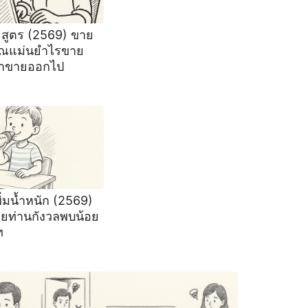
ยสูตร (2569) ขาย
วณแม่นยำไรขาย
าขายออกไป
ิ่มน้ำหนัก (2569)
ายท่านกังวลพบน้อย
ท