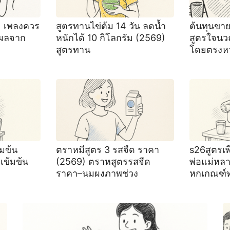
) เพลงควร
สูตรทานไข่ต้ม 14 วัน ลดน้ำ
ต้นทุนขา
ผลจาก
หนักได้ 10 กิโลกรัม (2569)
สูตรใจน
สูตรทาน
โดยตรงห
้มข้น
ตราหมีสูตร 3 รสจืด ราคา
s26สูตรเพ
เข้มข้น
(2569) ตราหสูตรรสจืด
พ่อแม่หล
ราคา–นมผงภาพช่วง
หกเกณฑ์