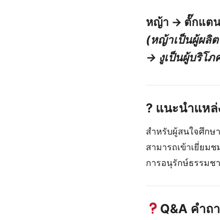
หญ้า → ตั๊กแตน
(หญ้าเป็นผู้ผลิต
→ งูเป็นผู้บริโภ
?
แนะนำแหล่งค
สำหรับผู้สนใจศึกษาข
สามารถเข้าเยี่ยมช
การอนุรักษ์ธรรมชา
Q&A คำถามท