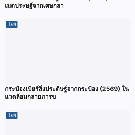
เมดประษฐ์จากเศษกลา
ไลฟ์
กระป๋องเบียร์สิ่งประดิษฐ์จากกระป๋อง (2569) ใน
แวดล้อมกลายภารข
ไลฟ์