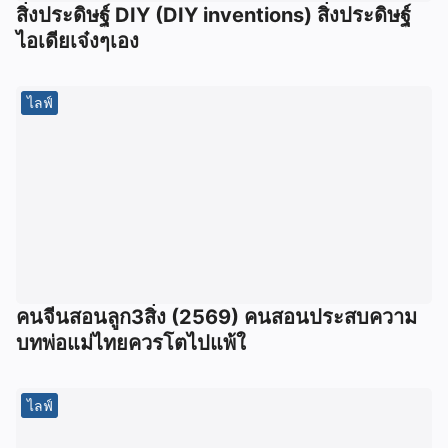
สิ่งประดิษฐ์ DIY (DIY inventions) สิ่งประดิษฐ์
ไอเดียเจ๋งๆเอง
ไลฟ์
คนจีนสอนลูก3สิ่ง (2569) คนสอนประสบความ
บทพ่อแม่ไทยควรโตไปแพ้ใ
ไลฟ์