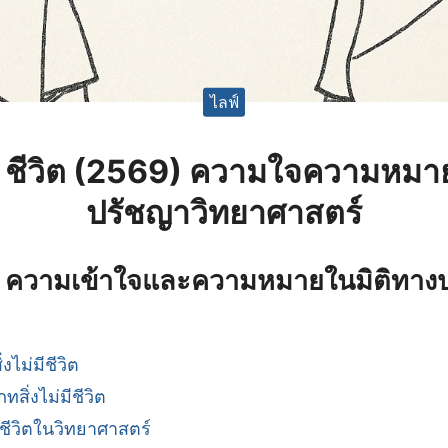
ไลฟ์
ม่มี ชีวิต (2569) ความใจความหม
ปรัชญาวิทยาศาสตร์
ชีวิต: ความเข้าใจและความหมายในมิติทา
ไม่มีชีวิต
ิ่งไม่มีชีวิต
ีชีวิตในวิทยาศาสตร์