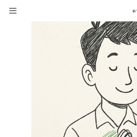
Skip
คว
to
content
S
fo
(ไม่มีชื่อ)
งานบัญชี (Accounting
e) ช่วยสำคัญในการบริหาร
อ