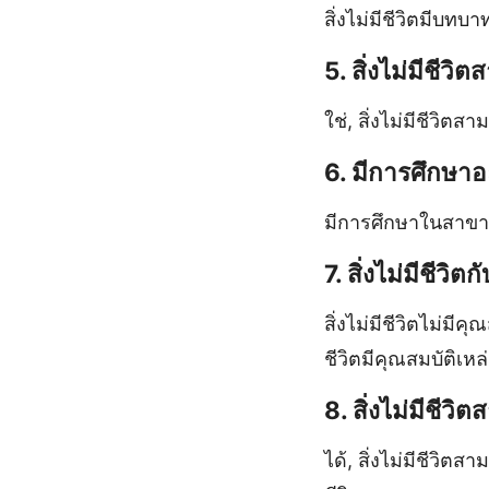
สิ่งไม่มีชีวิตมีบทบ
5. สิ่งไม่มีชีว
ใช่, สิ่งไม่มีชีวิ
6. มีการศึกษาอะ
มีการศึกษาในสาขาเ
7. สิ่งไม่มีชีวิ
สิ่งไม่มีชีวิตไม่มี
ชีวิตมีคุณสมบัติเหล่า
8. สิ่งไม่มีชีว
ได้, สิ่งไม่มีชีวิต