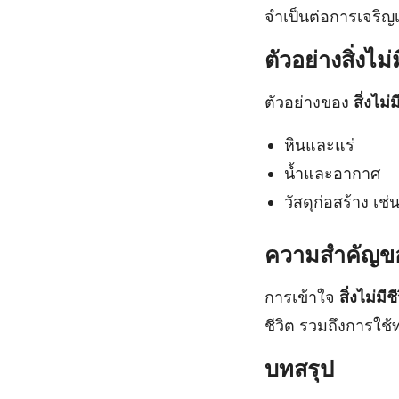
จำเป็นต่อการเจริญ
ตัวอย่างสิ่งไม่ม
ตัวอย่างของ
สิ่งไม่ม
หินและแร่
น้ำและอากาศ
วัสดุก่อสร้าง เ
ความสำคัญของ
การเข้าใจ
สิ่งไม่มีช
ชีวิต รวมถึงการใช้
บทสรุป