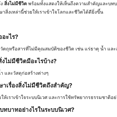
ึง
สิ่งไม่มีชีวิต
พร้อมทั้งแสดงให้เห็นถึงความสำคัญและบทบ
ิ่งเหล่านี้ช่วยให้เราเข้าใจโลกและชีวิตได้ดียิ่งขึ้น
คืออะไร?
ึงวัตถุหรือสารที่ไม่มีคุณสมบัติของชีวิต เช่น แร่ธาตุ น้ำ แล
่งไม่มีชีวิตมีอะไรบ้าง?
น้ำ และวัสดุก่อสร้างต่างๆ
เรื่องสิ่งไม่มีชีวิตถึงสำคัญ?
่วยให้เราเข้าใจระบบนิเวศ และการใช้ทรัพยากรธรรมชาติอย่า
วิตมีบทบาทอย่างไรในระบบนิเวศ?