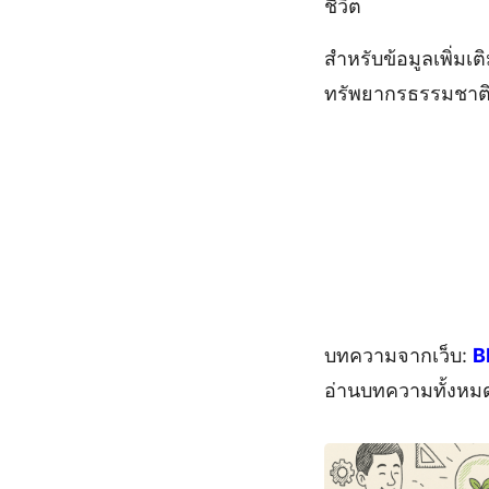
ชีวิต
สำหรับข้อมูลเพิ่มเติ
ทรัพยากรธรรมชาต
บทความจากเว็บ:
B
อ่านบทความทั้งหม