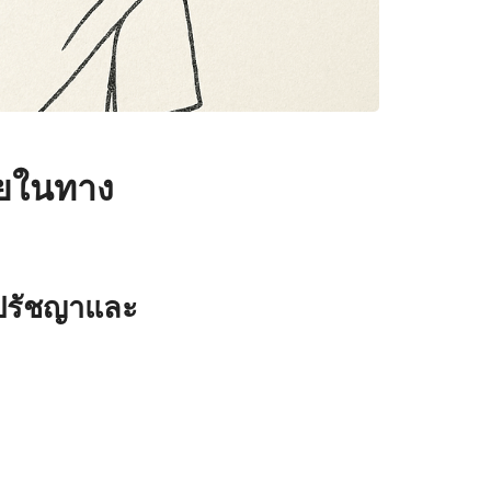
ายในทาง
งปรัชญาและ