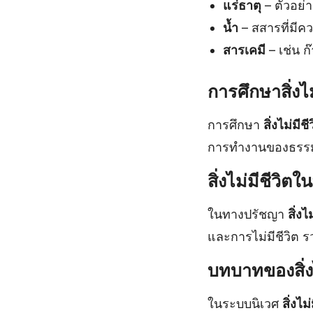
แร่ธาตุ
– ตัวอย่า
น้ำ
– สสารที่มีควา
สารเคมี
– เช่น ก
การศึกษาสิ่งไ
การศึกษา
สิ่งไม่มีชี
การทำงานของธรรมช
สิ่งไม่มีชีวิ
ในทางปรัชญา
สิ่งไ
และการไม่มีชีวิต 
บทบาทของสิ่ง
ในระบบนิเวศ
สิ่งไม่