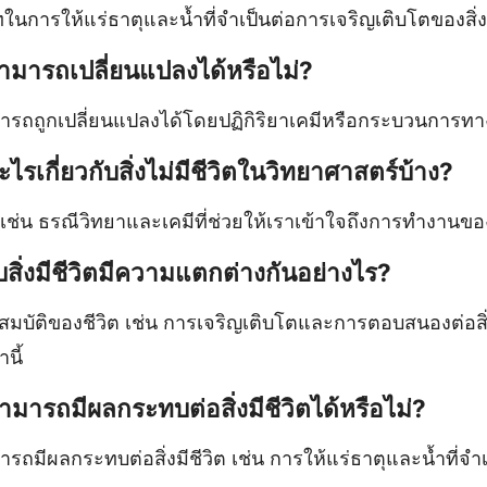
าทในการให้แร่ธาตุและน้ำที่จำเป็นต่อการเจริญเติบโตของสิ่งม
ิตสามารถเปลี่ยนแปลงได้หรือไม่?
ตสามารถถูกเปลี่ยนแปลงได้โดยปฏิกิริยาเคมีหรือกระบวนการท
ไรเกี่ยวกับสิ่งไม่มีชีวิตในวิทยาศาสตร์บ้าง?
ช่น ธรณีวิทยาและเคมีที่ช่วยให้เราเข้าใจถึงการทำงานข
ตกับสิ่งมีชีวิตมีความแตกต่างกันอย่างไร?
คุณสมบัติของชีวิต เช่น การเจริญเติบโตและการตอบสนองต่อสิ่งเ
นี้
ิตสามารถมีผลกระทบต่อสิ่งมีชีวิตได้หรือไม่?
สามารถมีผลกระทบต่อสิ่งมีชีวิต เช่น การให้แร่ธาตุและน้ำที่