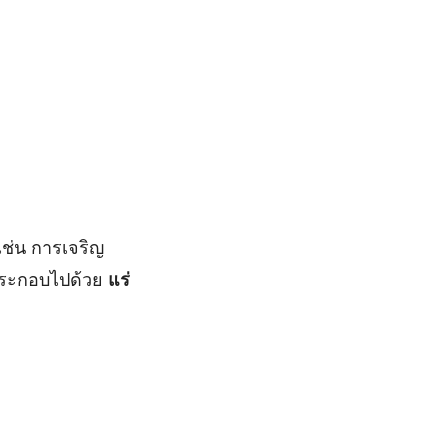
เช่น การเจริญ
ิตประกอบไปด้วย
แร่