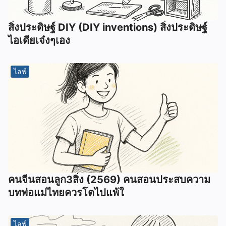
สิ่งประดิษฐ์ DIY (DIY inventions) สิ่งประดิษฐ์
ไอเดียเจ๋งๆเอง
ไลฟ์
คนจีนสอนลูก3สิ่ง (2569) คนสอนประสบความ
บทพ่อแม่ไทยควรโตไปแพ้ใ
ไลฟ์