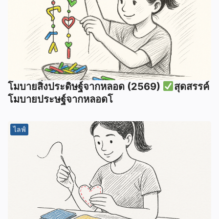
โมบายสิ่งประดิษฐ์จากหลอด (2569)
สุดสรรค์
โมบายประษฐ์จากหลอดโ
ไลฟ์