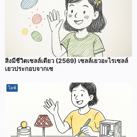
สิ่งมีชีวิตเซลล์เดียว (2569) เซลล์เยวอะไรเซลล์
เยวประกอบจากเซ
ไลฟ์