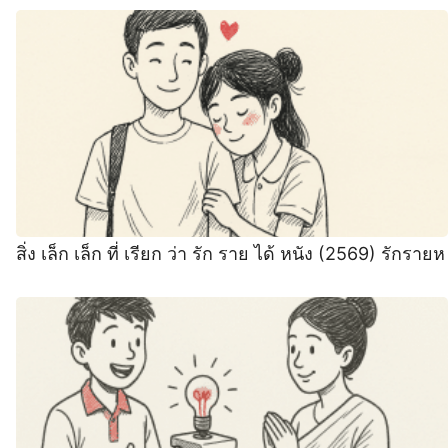
สิ่ง เล็ก เล็ก ที่ เรียก ว่า รัก ราย ได้ หนัง (2569) รักรายห