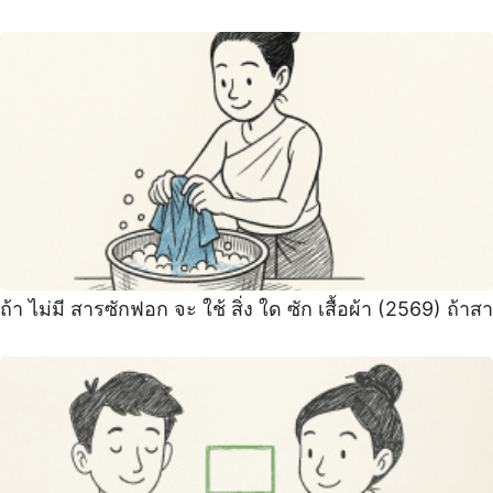
ถ้า ไม่มี สารซักฟอก จะ ใช้ สิ่ง ใด ซัก เสื้อผ้า (2569) ถ้าสา