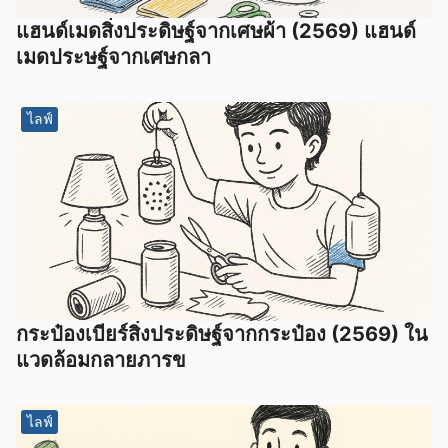
แฮนด์เมดสิ่งประดิษฐ์จากเศษผ้า (2569) แฮนด์
เมดประษฐ์จากเศษกลา
ไลฟ์
กระป๋องเบียร์สิ่งประดิษฐ์จากกระป๋อง (2569) ใน
แวดล้อมกลายภารข
ไลฟ์