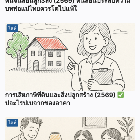
คนจีนสอนลูก3สิ่ง (2569) คนสอนประสบความ
บทพ่อแม่ไทยควรโตไปแพ้ใ
ไลฟ์
การเสียภาษีที่ดินและสิ่งปลูกสร้าง (2569)
ปอะไรปเบจากของอาคา
ไลฟ์