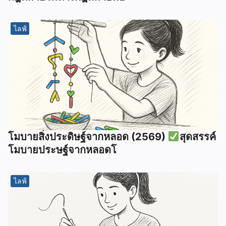
ไลฟ์
โมบายสิ่งประดิษฐ์จากหลอด (2569)
สุดสรรค์
โมบายประษฐ์จากหลอดโ
ไลฟ์