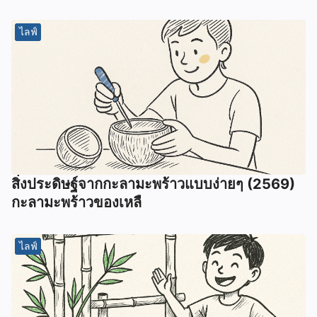
ไลฟ์
สิ่งประดิษฐ์จากกะลามะพร้าวแบบง่ายๆ (2569)
กะลามะพร้าวของเหลื
ไลฟ์