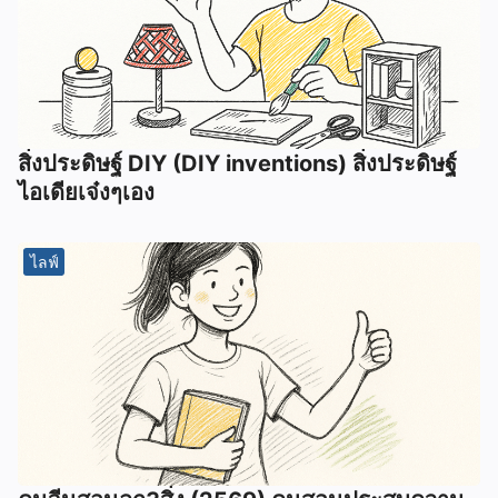
สิ่งประดิษฐ์ DIY (DIY inventions) สิ่งประดิษฐ์
ไอเดียเจ๋งๆเอง
ไลฟ์