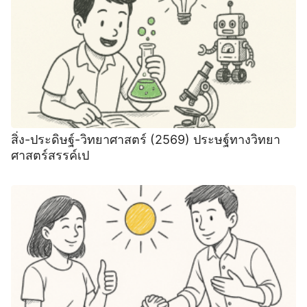
สิ่ง-ประดิษฐ์-วิทยาศาสตร์ (2569) ประษฐ์ทางวิทยา
ศาสตร์สรรค์เป