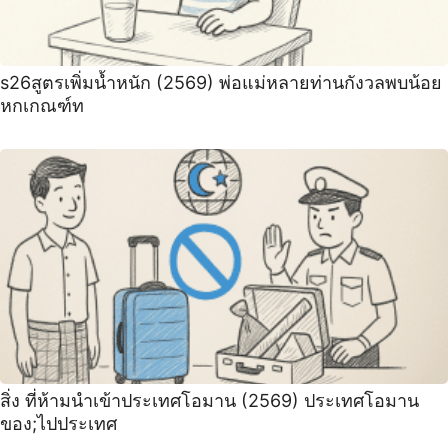
s26สูตรเพิ่มน้ำหนัก (2569) พ่อแม่หลายท่านกังวลพบน้อย
หกเกณฑ์ท
สิ่ง ที่ห้ามนำเข้าประเทศโอมาน (2569) ประเทศโอมาน
ของ;ไปประเทศ