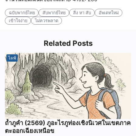
ฉบับพากย์ไทย
สับพากย์ไทย
สิ่ง หา สับ
อัพเดทใหม่
เข้าใจง่าย
ไม่ควรพลาด
Related Posts
ไลฟ์
ถ้ำภูคำ (2569) ภูอะไรภูท่องเชิงนิเวศในเขตภาค
ตะออกเฉียงเหนือข