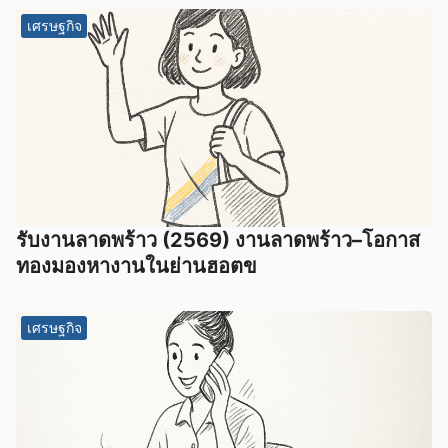
เศรษฐกิจ
รับงานลาดพร้าว (2569) งานลาดพร้าว–โอกาส
ทองมองหางานในย่านฮอตข
เศรษฐกิจ