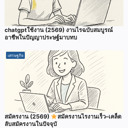
chatgptใช้งาน (2569) งานไรฉบับสมบูรณ์
อาชีพในปัญญาประษฐ์มาบทบ
เศรษฐกิจ
สมัครงาน (2569)
สมัครงานไรงานเร็ว–เคล็ด
ลับสมัครงานในปัจจุบั