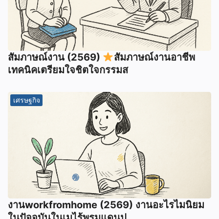
สัมภาษณ์งาน (2569)
สัมภาษณ์งานอาชีพ
เทคนิคเตรียมใจชิตใจกรรมส
เศรษฐกิจ
งานworkfromhome (2569) งานอะไรไมนิยม
ในปัจจุบันในเมไร้พรมแดนป