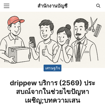
Skip
สำนักงานบัญชี
to
Search
content
for:
(ไม่มีชื่อ)
งานบัญชี (Accounting
e) ช่วยสำคัญในการบริหาร
อ
เศรษฐกิจ
drippew บริการ (2569) ประ
สบณ์จากในช่วยไขปัญหา
เผชิญ;บทความเสน