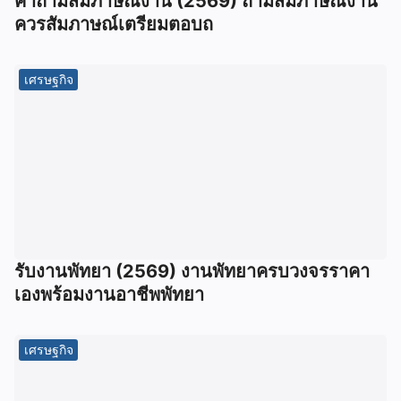
คําถามสัมภาษณ์งาน (2569) ถามสัมภาษณ์งาน
ควรสัมภาษณ์เตรียมตอบถ
เศรษฐกิจ
รับงานพัทยา (2569) ️งานพัทยาครบวงจรราคา
เองพร้อมงานอาชีพพัทยา
เศรษฐกิจ