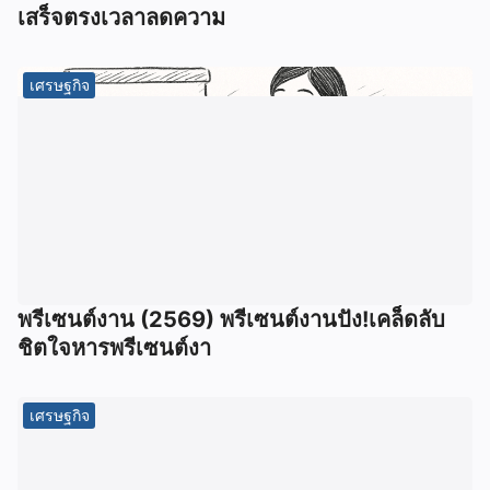
เสร็จตรงเวลาลดความ
เศรษฐกิจ
พรีเซนต์งาน (2569) พรีเซนต์งานปัง!เคล็ดลับ
ชิตใจหารพรีเซนต์งา
เศรษฐกิจ