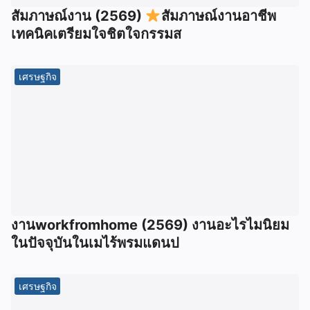
สัมภาษณ์งาน (2569)
สัมภาษณ์งานอาชีพ
เทคนิคเตรียมใจชิตใจกรรมส
เศรษฐกิจ
งานworkfromhome (2569) งานอะไรไมนิยม
ในปัจจุบันในเมไร้พรมแดนป
เศรษฐกิจ