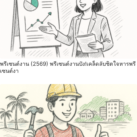
พรีเซนต์งาน (2569) พรีเซนต์งานปัง!เคล็ดลับชิตใจหารพรี
เซนต์งา