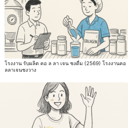
โรงงาน รับผลิต คอ ล ลา เจน ชงดื่ม (2569) โรงงานคอ
ลลาเจนชงวาง