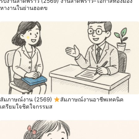
รับงานลาดพร้าว (2569) งานลาดพร้าว–โอกาสทองมอง
หางานในย่านฮอตข
สัมภาษณ์งาน (2569)
สัมภาษณ์งานอาชีพเทคนิค
เตรียมใจชิตใจกรรมส