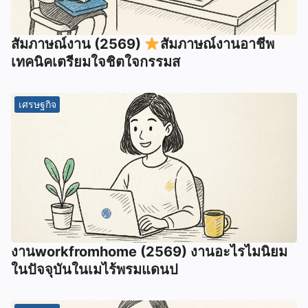
สัมภาษณ์งาน (2569)
สัมภาษณ์งานอาชีพ
เทคนิคเตรียมใจชิตใจกรรมส
เศรษฐกิจ
งานworkfromhome (2569) งานอะไรไมนิยม
ในปัจจุบันในเมไร้พรมแดนป