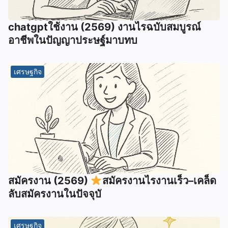
chatgptใช้งาน (2569) งานไรฉบับสมบูรณ์
อาชีพในปัญญาประษฐ์มาบทบ
เศรษฐกิจ
สมัครงาน (2569)
สมัครงานไรงานเร็ว–เคล็ด
ลับสมัครงานในปัจจุบั
เศรษฐกิจ