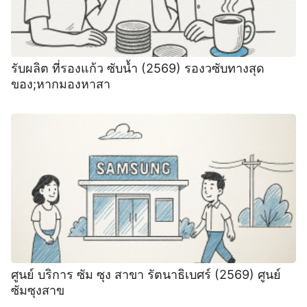
รับผลิต ที่รองแก้ว ซับน้ำ (2569) รองวซับทางสุด
ของ;หากมองหาสา
ศูนย์ บริการ ซัม ซุง สาขา รัตนาธิเบศร์ (2569) ศูนย์
ซัมซุงสาข