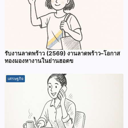
รับงานลาดพร้าว (2569) งานลาดพร้าว–โอกาส
ทองมองหางานในย่านฮอตข
เศรษฐกิจ