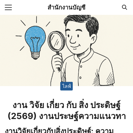
Skip
สำนักงานบัญชี
to
Search
content
for:
(ไม่มีชื่อ)
งานบัญชี (Accounting
e) ช่วยสำคัญในการบริหาร
อ
ไลฟ์
งาน วิจัย เกี่ยว กับ สิ่ง ประดิษฐ์
(2569) งานประษฐ์ความแนวทา
งานวิจัยเกี่ยวกับสิ่งประดิษฐ์: ความ