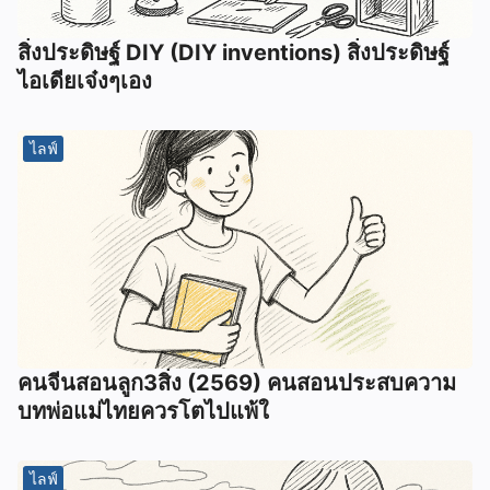
สิ่งประดิษฐ์ DIY (DIY inventions) สิ่งประดิษฐ์
ไอเดียเจ๋งๆเอง
ไลฟ์
คนจีนสอนลูก3สิ่ง (2569) คนสอนประสบความ
บทพ่อแม่ไทยควรโตไปแพ้ใ
ไลฟ์