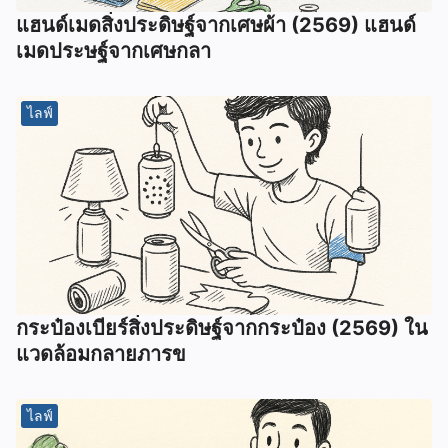
แฮนด์เมดสิ่งประดิษฐ์จากเศษผ้า (2569) แฮนด์
เมดประษฐ์จากเศษกลา
ไลฟ์
กระป๋องเบียร์สิ่งประดิษฐ์จากกระป๋อง (2569) ใน
แวดล้อมกลายภารข
ไลฟ์