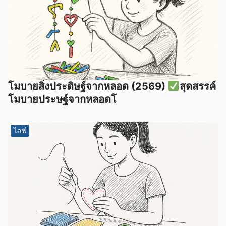
โมบายสิ่งประดิษฐ์จากหลอด (2569)
สุดสรรค์
โมบายประษฐ์จากหลอดโ
ไลฟ์