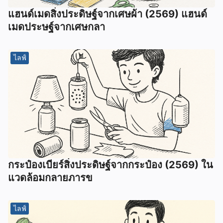
แฮนด์เมดสิ่งประดิษฐ์จากเศษผ้า (2569) แฮนด์
เมดประษฐ์จากเศษกลา
ไลฟ์
กระป๋องเบียร์สิ่งประดิษฐ์จากกระป๋อง (2569) ใน
แวดล้อมกลายภารข
ไลฟ์