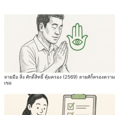
ลายมือ สิ่ง ศักดิ์สิทธิ์ คุ้มครอง (2569) ลายศัก์์ครองความ
เขอ