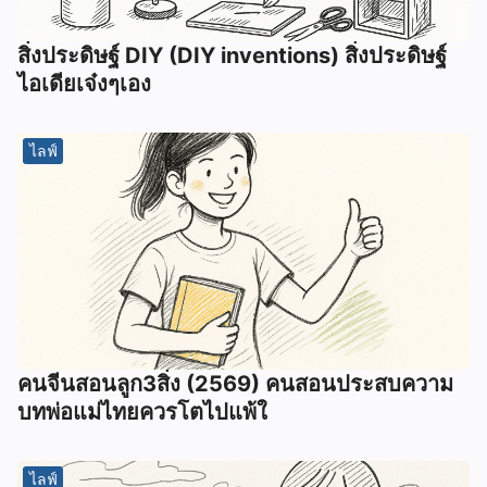
สิ่งประดิษฐ์ DIY (DIY inventions) สิ่งประดิษฐ์
ไอเดียเจ๋งๆเอง
ไลฟ์
คนจีนสอนลูก3สิ่ง (2569) คนสอนประสบความ
บทพ่อแม่ไทยควรโตไปแพ้ใ
ไลฟ์