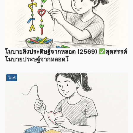
โมบายสิ่งประดิษฐ์จากหลอด (2569)
สุดสรรค์
โมบายประษฐ์จากหลอดโ
ไลฟ์