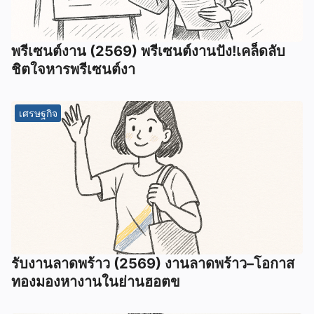
พรีเซนต์งาน (2569) พรีเซนต์งานปัง!เคล็ดลับ
ชิตใจหารพรีเซนต์งา
เศรษฐกิจ
รับงานลาดพร้าว (2569) งานลาดพร้าว–โอกาส
ทองมองหางานในย่านฮอตข