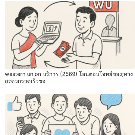
western union บริการ (2569) โอนตอบโจทย์ของ;ทาง
สะดวกรวดเร็วขอ