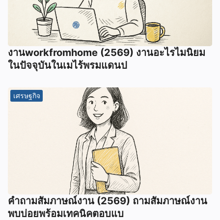
งานworkfromhome (2569) งานอะไรไมนิยม
ในปัจจุบันในเมไร้พรมแดนป
เศรษฐกิจ
คำถามสัมภาษณ์งาน (2569) ถามสัมภาษณ์งาน
พบบ่อยพร้อมเทคนิคตอบแบ