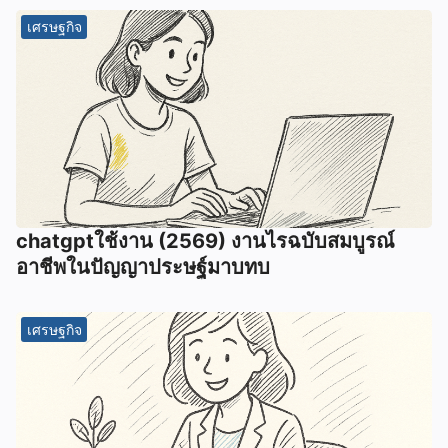
เศรษฐกิจ
chatgptใช้งาน (2569) งานไรฉบับสมบูรณ์
อาชีพในปัญญาประษฐ์มาบทบ
เศรษฐกิจ