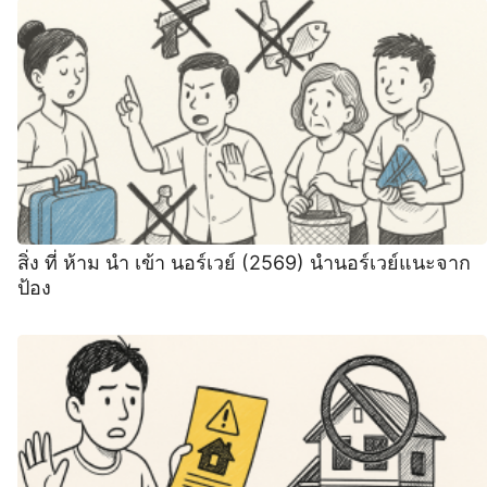
สิ่ง ที่ ห้าม นํา เข้า นอร์เวย์ (2569) นํานอร์เวย์แนะจาก
ป้อง