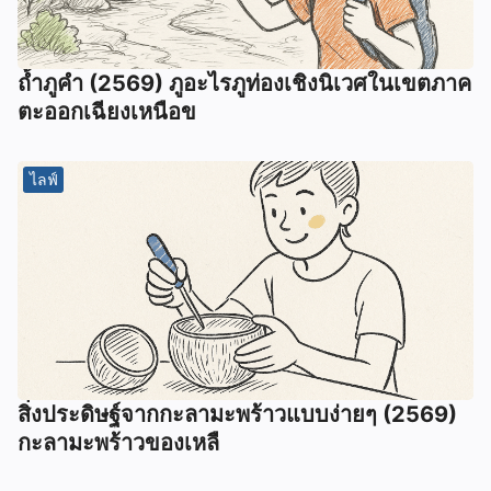
ถ้ำภูคำ (2569) ภูอะไรภูท่องเชิงนิเวศในเขตภาค
ตะออกเฉียงเหนือข
ไลฟ์
สิ่งประดิษฐ์จากกะลามะพร้าวแบบง่ายๆ (2569)
กะลามะพร้าวของเหลื