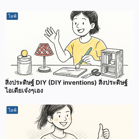
ไลฟ์
สิ่งประดิษฐ์ DIY (DIY inventions) สิ่งประดิษฐ์
ไอเดียเจ๋งๆเอง
ไลฟ์