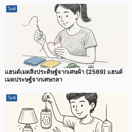
ไลฟ์
แฮนด์เมดสิ่งประดิษฐ์จากเศษผ้า (2569) แฮนด์
เมดประษฐ์จากเศษกลา
ไลฟ์