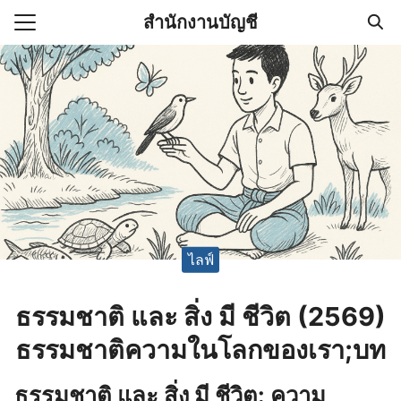
Skip
สำนักงานบัญชี
to
Search
content
for:
(ไม่มีชื่อ)
งานบัญชี (Accounting
e) ช่วยสำคัญในการบริหาร
อ
ไลฟ์
ธรรมชาติ และ สิ่ง มี ชีวิต (2569)
ธรรมชาติความในโลกของเรา;บท
ธรรมชาติ และ สิ่ง มี ชีวิต: ความ