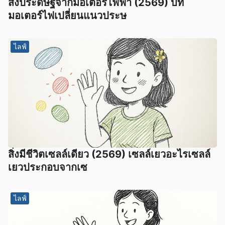
สิ่งประดิษฐ์จากมอเตอร์ไฟฟ้า (2569) บท
มอเตอร์ไฟเปลี่ยนแนวประษ
ไลฟ์
สิ่งมีชีวิตเซลล์เดียว (2569) เซลล์เยวอะไรเซลล์
เยวประกอบจากเซ
ไลฟ์