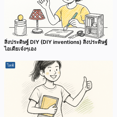
สิ่งประดิษฐ์ DIY (DIY inventions) สิ่งประดิษฐ์
ไอเดียเจ๋งๆเอง
ไลฟ์