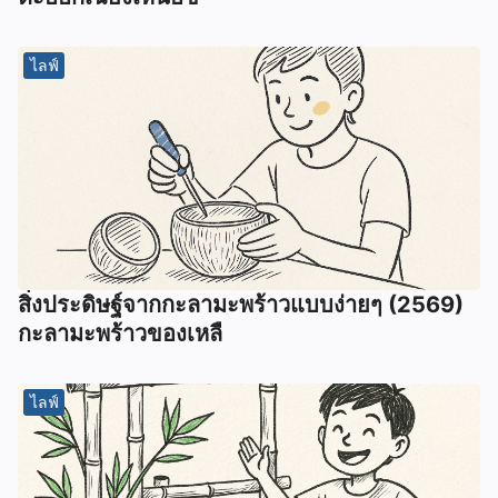
ไลฟ์
สิ่งประดิษฐ์จากกะลามะพร้าวแบบง่ายๆ (2569)
กะลามะพร้าวของเหลื
ไลฟ์