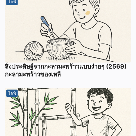
ไลฟ์
สิ่งประดิษฐ์จากกะลามะพร้าวแบบง่ายๆ (2569)
กะลามะพร้าวของเหลื
ไลฟ์