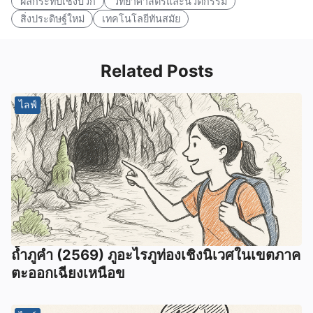
ผลกระทบเชิงบวก
วิทยาศาสตร์และนวัตกรรม
สิ่งประดิษฐ์ใหม่
เทคโนโลยีทันสมัย
Related Posts
ไลฟ์
ถ้ำภูคำ (2569) ภูอะไรภูท่องเชิงนิเวศในเขตภาค
ตะออกเฉียงเหนือข