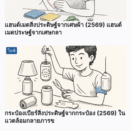
แฮนด์เมดสิ่งประดิษฐ์จากเศษผ้า (2569) แฮนด์
เมดประษฐ์จากเศษกลา
ไลฟ์
กระป๋องเบียร์สิ่งประดิษฐ์จากกระป๋อง (2569) ใน
แวดล้อมกลายภารข