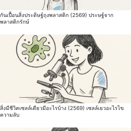
กันเปื้อนสิ่งประดิษฐ์ถุงพลาสติก (2569) ประษฐ์จาก
พลาสติกรักษ์
สิ่งมีชีวิตเซลล์เดียวมีอะไรบ้าง (2569) เซลล์เยวอะไรไข
ความลับ