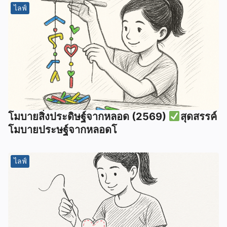
ไลฟ์
โมบายสิ่งประดิษฐ์จากหลอด (2569)
สุดสรรค์
โมบายประษฐ์จากหลอดโ
ไลฟ์