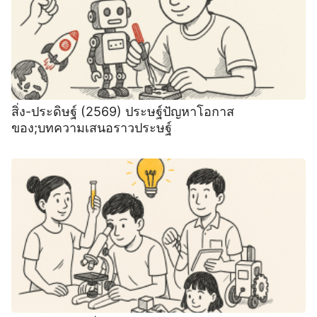
สิ่ง-ประดิษฐ์ (2569) ประษฐ์ปัญหาโอกาส
ของ;บทความเสนอราวประษฐ์