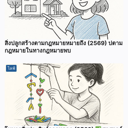
สิ่งปลูกสร้างตามกฎหมายหมายถึง (2569) ปตาม
กฎหมายในทางกฎหมายพบ
ไลฟ์