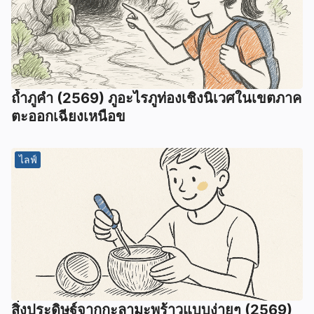
ถ้ำภูคำ (2569) ภูอะไรภูท่องเชิงนิเวศในเขตภาค
ตะออกเฉียงเหนือข
ไลฟ์
สิ่งประดิษฐ์จากกะลามะพร้าวแบบง่ายๆ (2569)