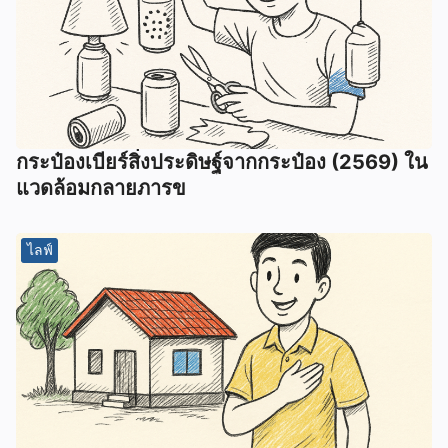
กระป๋องเบียร์สิ่งประดิษฐ์จากกระป๋อง (2569) ใน
แวดล้อมกลายภารข
ไลฟ์