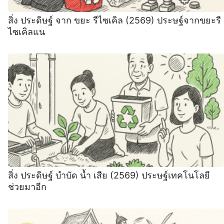
สิ่ง ประดิษฐ์ จาก ขยะ รีไซเคิล (2569) ประษฐ์จากขยะรี
ไซเคิลแน
สิ่ง ประดิษฐ์ บำบัด น้ำ เสีย (2569) ประษฐ์เทคโนโลยี
ช่วยมาอีก