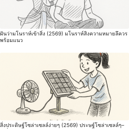
ฝันว่ามโนราห์เข้าสิ่ง (2569) มโนราห์สิงความหมายลึควร
พร้อมแนว
สิ่งประดิษฐ์โซล่าเซลล์ง่ายๆ (2569) ประษฐ์โซล่าเซลล์ๆ–