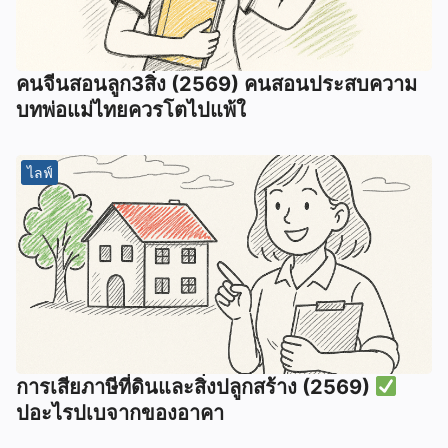
คนจีนสอนลูก3สิ่ง (2569) คนสอนประสบความ
บทพ่อแม่ไทยควรโตไปแพ้ใ
ไลฟ์
การเสียภาษีที่ดินและสิ่งปลูกสร้าง (2569)
ปอะไรปเบจากของอาคา