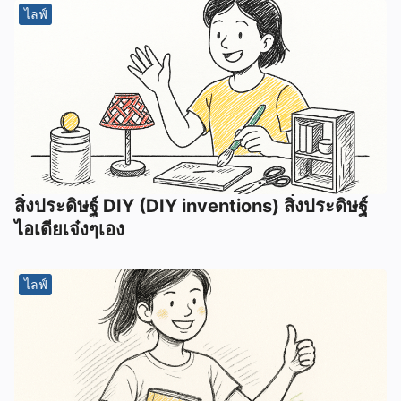
ไลฟ์
สิ่งประดิษฐ์ DIY (DIY inventions) สิ่งประดิษฐ์
ไอเดียเจ๋งๆเอง
ไลฟ์