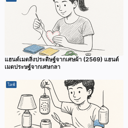
แฮนด์เมดสิ่งประดิษฐ์จากเศษผ้า (2569) แฮนด์
เมดประษฐ์จากเศษกลา
ไลฟ์