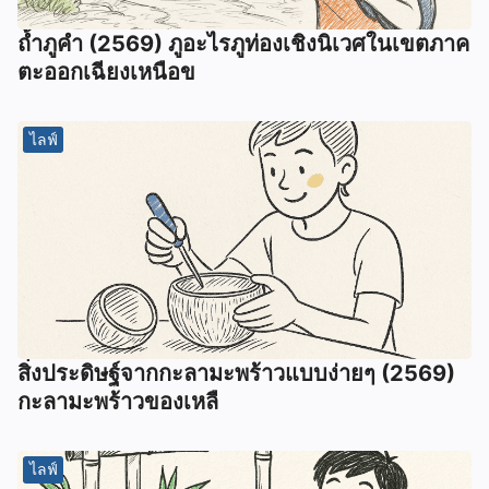
ถ้ำภูคำ (2569) ภูอะไรภูท่องเชิงนิเวศในเขตภาค
ตะออกเฉียงเหนือข
ไลฟ์
สิ่งประดิษฐ์จากกะลามะพร้าวแบบง่ายๆ (2569)
กะลามะพร้าวของเหลื
ไลฟ์