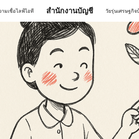
สำนักงานบัญชี
ามเชื่อ
ไลฟ์
ไอที
วัยรุ่น
เศรษฐกิจ
บ
earch
r: