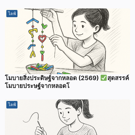
ไลฟ์
โมบายสิ่งประดิษฐ์จากหลอด (2569)
สุดสรรค์
โมบายประษฐ์จากหลอดโ
ไลฟ์