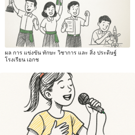
ผล การ แข่งขัน ทักษะ วิชาการ และ สิ่ง ประดิษฐ์
โรงเรียน เอกช