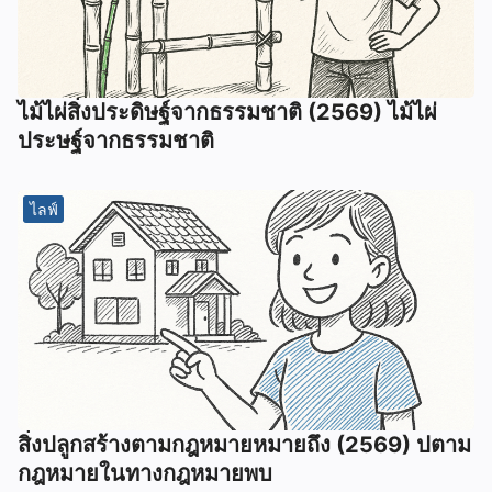
ไม้ไผ่สิ่งประดิษฐ์จากธรรมชาติ (2569) ไม้ไผ่
ประษฐ์จากธรรมชาติ
ไลฟ์
สิ่งปลูกสร้างตามกฎหมายหมายถึง (2569) ปตาม
กฎหมายในทางกฎหมายพบ