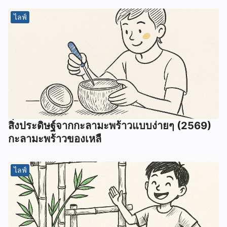
ไลฟ์
สิ่งประดิษฐ์จากกะลามะพร้าวแบบง่ายๆ (2569)
กะลามะพร้าวของเหลื
ไลฟ์