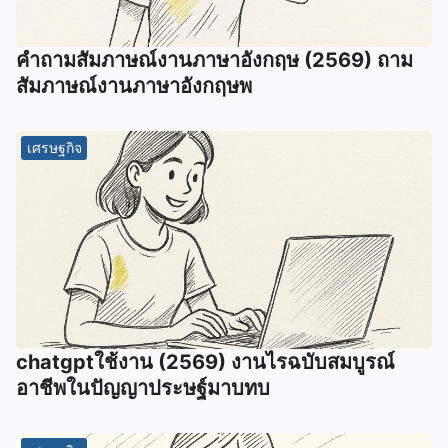
คําถามสัมภาษณ์งานภาษาอังกฤษ (2569) ถาม
สัมภาษณ์งานภาษาอังกฤษพ
เศรษฐกิจ
chatgptใช้งาน (2569) งานไรฉบับสมบูรณ์
อาชีพในปัญญาประษฐ์มาบทบ