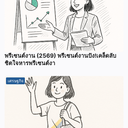
พรีเซนต์งาน (2569) พรีเซนต์งานปัง!เคล็ดลับ
ชิตใจหารพรีเซนต์งา
เศรษฐกิจ