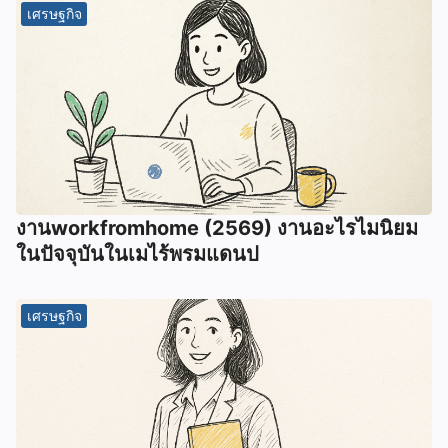
เศรษฐกิจ
งานworkfromhome (2569) งานอะไรไมนิยม
ในปัจจุบันในเมไร้พรมแดนป
เศรษฐกิจ