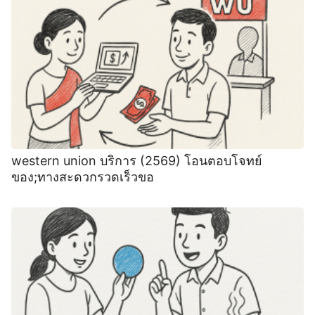
western union บริการ (2569) โอนตอบโจทย์
ของ;ทางสะดวกรวดเร็วขอ