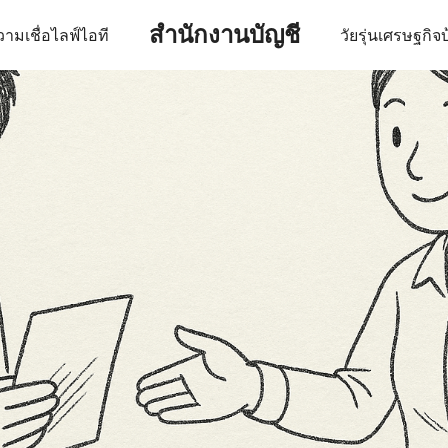
สำนักงานบัญชี
ามเชื่อ
ไลฟ์
ไอที
วัยรุ่น
เศรษฐกิจ
บ
earch
r: