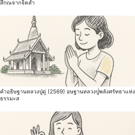
สึกณจากจิตสำ
คำอธิษฐานหลวงปู่ดู่ (2569) อษฐานหลวงปู่่พลังศรัทธาแห่ง
ธรรมะส