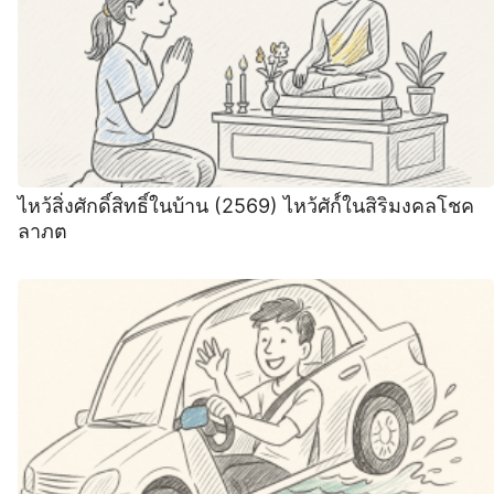
ไหว้สิ่งศักดิ์สิทธิ์ในบ้าน (2569) ไหว้ศัก์์ในสิริมงคลโชค
ลาภต