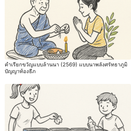
คำเรียกขวัญแบบล้านนา (2569) ️แบบนาพลังศรัทธาภูมิ
ปัญญาท้องธีภ