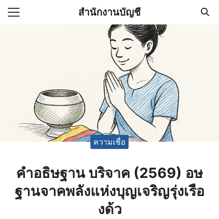
Skip
สำนักงานบัญชี
to
Search
content
for:
(ไม่มีชื่อ)
งานบัญชี (Accounting
e) ช่วยสำคัญในการบริหาร
อ
ความเชื่อ
คำอธิษฐาน บริจาค (2569) อษ
ฐานจาคพลังแห่งบุญเจริญรุ่งเรือ
งด้ว