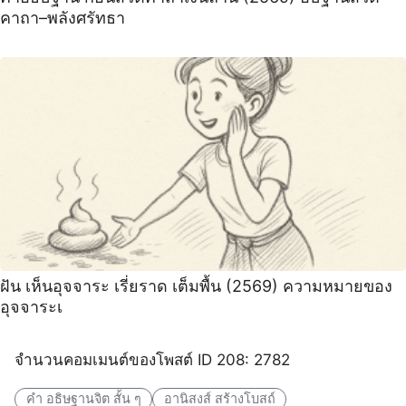
คาถา–พลังศรัทธา
ฝัน เห็นอุจจาระ เรี่ยราด เต็มพื้น (2569) ความหมายของ
อุจจาระเ
จำนวนคอมเมนต์ของโพสต์ ID 208: 2782
คํา อธิษฐานจิต สั้น ๆ
อานิสงส์ สร้างโบสถ์