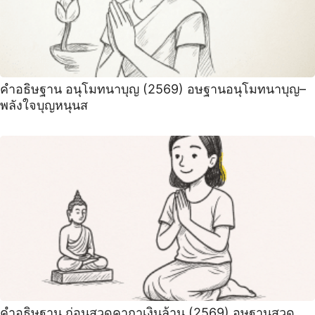
คำอธิษฐาน อนุโมทนาบุญ (2569) อษฐานอนุโมทนาบุญ–
พลังใจบุญหนุนส
คำอธิษฐาน ก่อนสวดคาถาเงินล้าน (2569) อษฐานสวด