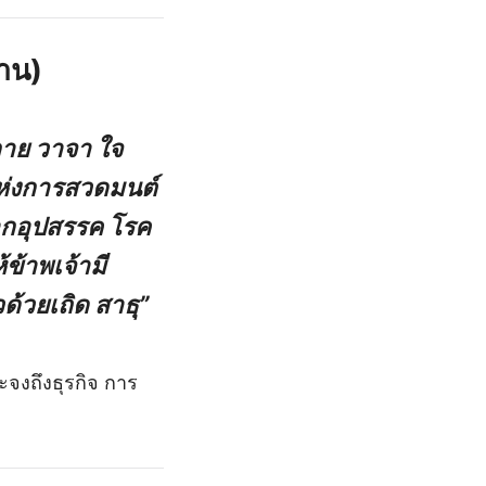
าน)
กาย วาจา ใจ
แห่งการสวดมนต์
จากอุปสรรค โรค
้าพเจ้ามี
ด้วยเถิด สาธุ”
จงถึงธุรกิจ การ