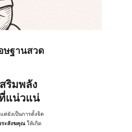
) อษฐานสวด
สริมพลัง
ี่แน่วแน่
แต่ยังเป็นการตั้งจิต
ระสังฆคุณ
ให้เกิด