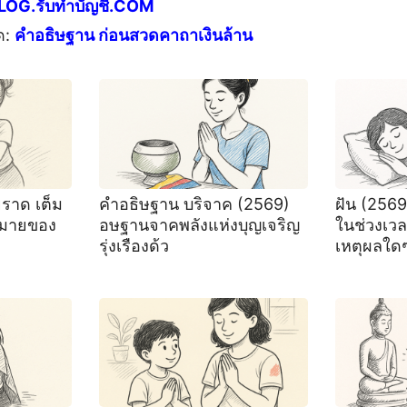
LOG.รับทำบัญชี.COM
ด:
คำอธิษฐาน ก่อนสวดคาถาเงินล้าน
่ยราด เต็ม
คำอธิษฐาน บริจาค (2569)
ฝัน (256
หมายของ
อษฐานจาคพลังแห่งบุญเจริญ
ในช่วงเวล
รุ่งเรืองด้ว
เหตุผลใด