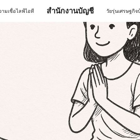
สำนักงานบัญชี
ามเชื่อ
ไลฟ์
ไอที
วัยรุ่น
เศรษฐกิจ
บ
earch
r: