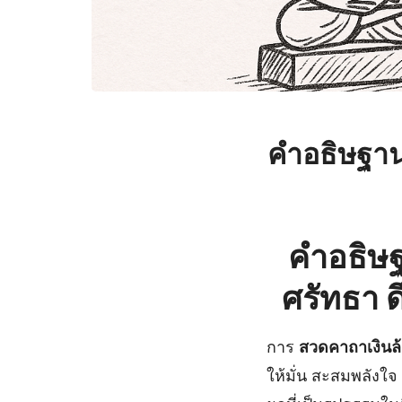
คำอธิษฐาน
คำอธิษฐ
ศรัทธา ด
การ
สวดคาถาเงินล
ให้มั่น สะสมพลังใ