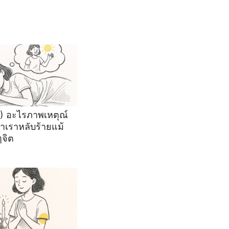
9) อะไรภาพเหตุณ์
าเราหลับร้ายแม้
ๆจิต