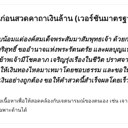
ก่อนสวดคาถาเงินล้าน (เวอร์ชันมาตรฐ
บน้อมแด่องค์สมเด็จพระสัมมาสัมพุทธเจ้า ด้วย
บริสุทธิ์ ขออำนาจแห่งพระรัตนตรัย และผลบุญ
ห้ข้าพเจ้ามีโชคลาภ เจริญรุ่งเรืองในชีวิต ปราศ
ขอให้เงินทองไหลมาเทมาโดยชอบธรรม และขอให้ข
เงินอย่างถูกต้อง ขอให้คำสวดนี้สำเร็จผลโดยเร็ว
เนื้อหาเพื่อให้สอดคล้องกับเจตนารมณ์ของตนเอง เช่น เจาะ
ฉพาะด้านได้