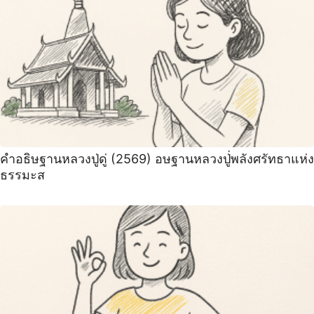
คำอธิษฐานหลวงปู่ดู่ (2569) อษฐานหลวงปู่่พลังศรัทธาแห่ง
ธรรมะส