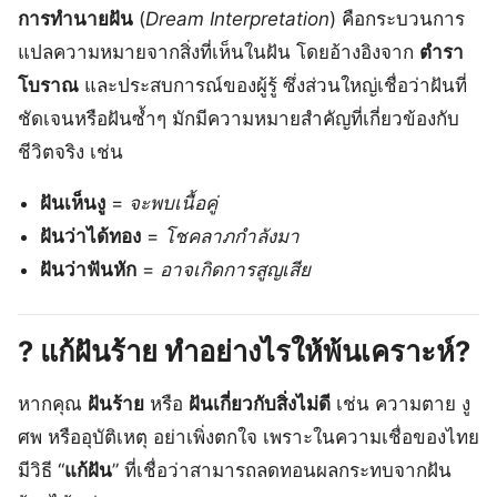
การทำนายฝัน
(
Dream Interpretation
) คือกระบวนการ
แปลความหมายจากสิ่งที่เห็นในฝัน โดยอ้างอิงจาก
ตำรา
โบราณ
และประสบการณ์ของผู้รู้ ซึ่งส่วนใหญ่เชื่อว่าฝันที่
ชัดเจนหรือฝันซ้ำๆ มักมีความหมายสำคัญที่เกี่ยวข้องกับ
ชีวิตจริง เช่น
ฝันเห็นงู
=
จะพบเนื้อคู่
ฝันว่าได้ทอง
=
โชคลาภกำลังมา
ฝันว่าฟันหัก
=
อาจเกิดการสูญเสีย
?
แก้ฝันร้าย ทำอย่างไรให้พ้นเคราะห์?
หากคุณ
ฝันร้าย
หรือ
ฝันเกี่ยวกับสิ่งไม่ดี
เช่น ความตาย งู
ศพ หรืออุบัติเหตุ อย่าเพิ่งตกใจ เพราะในความเชื่อของไทย
มีวิธี “
แก้ฝัน
” ที่เชื่อว่าสามารถลดทอนผลกระทบจากฝัน