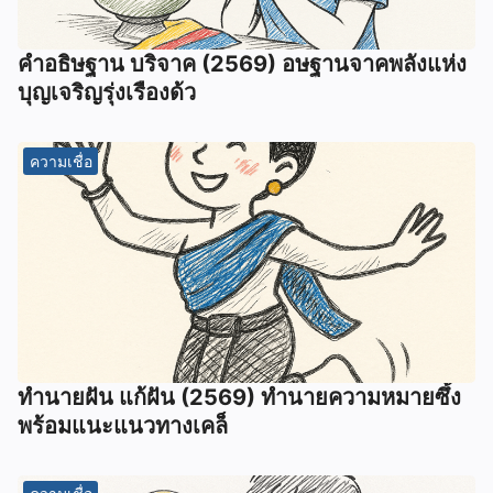
คำอธิษฐาน บริจาค (2569) อษฐานจาคพลังแห่ง
บุญเจริญรุ่งเรืองด้ว
ความเชื่อ
ทํานายฝัน แก้ฝัน (2569) ทํานายความหมายซึ้ง
พร้อมแนะแนวทางเคล็