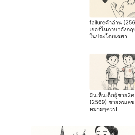
failureคำอ่าน (25
เยอร์ในภาษาอังกฤ
ในประโดยเฉพา
ฝันเห็นเด็กผู้ชาย2
(2569) ชายคนเลข
หมายๆควร!