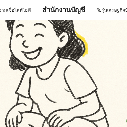
สำนักงานบัญชี
ามเชื่อ
ไลฟ์
ไอที
วัยรุ่น
เศรษฐกิจ
บ
earch
r: