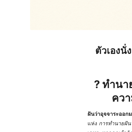
ตัวเองนั
?
ทํานาย
ควา
ฝันว่าอุจจาระออก
แห่ง
การทำนายฝัน