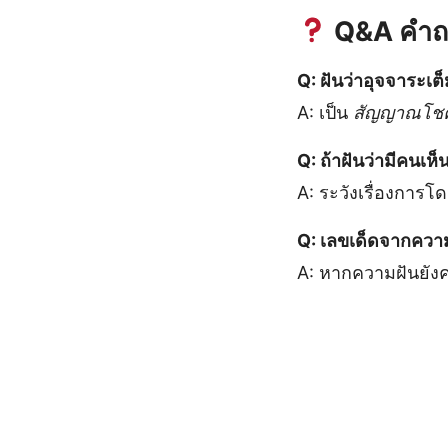
Q&A คำถาม
Q: ฝันว่าอุจจาระเ
A: เป็น
สัญญาณโช
Q: ถ้าฝันว่ามีคนเห
A: ระวังเรื่องการโ
Q: เลขเด็ดจากความ
A: หากความฝันยังคง