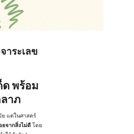
ุจจาระเลข
ด็ด พร้อม
คลาภ
มัย แต่ในศาสตร์
จากสิ่งไม่ดี
โดย