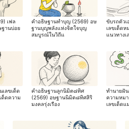
69) เฟล
คำอธิษฐานทำบุญ (2569) อษ
ขับรถตัวเ
ษฐานบ่อย
ฐานบุญพลังแห่งจิตใจบุญ
เลขเด็ดห
สมบูรณ์ในวิถีแ
แนวทางเล
คนเลขเด็ด
คำอธิษฐานลูกนิมิต๘ทิศ
ทํานายฝัน
เด็ดความ
(2569) อษฐานนิมิต๘ทิศสิริ
ความหมา
มงคลรุ่งเรือง
เลขเด็ดแ