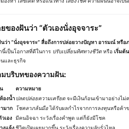
ังมองหา
เลขเด็ด
หรือแนวทาง
เสี่ยงโชค
ความฝันนี้อาจเป็น
องฝันว่า “ตัวเองนั่งอุจจาระ”
ันว่า “นั่งอุจจาระ” สื่อถึงการปล่อยวางปัญหา อารมณ์ หรือ
นี้เป็นโอกาสที่ดีในการ
ปรับเปลี่ยนทิศทางชีวิต
หรือ
เริ่มต้
ินและธุรกิจ
มบริบทของความฝัน:
น
ความหมาย
ห้องน้ำ
ปลดปล่อยความเครียด
จะมีเงินก้อนเข้ามาอย่างไม่
มามาก
โชคลาภล้นมือ
ได้รับผลกำไรจากการลงทุนหรือค้า
ตัวเอง
มีคนอิจฉา ระวังเรื่องคำพูด แต่ก็ยังมีโชค
ลางแจ้ง
ชีวิตเปิดเผยมากขึ้น ระวังเรื่องความลับรั่วไหล