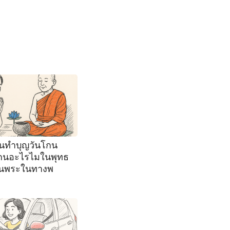
นทำบุญวันโกน
กนอะไรไมในพุทธ
นพระในทางพ