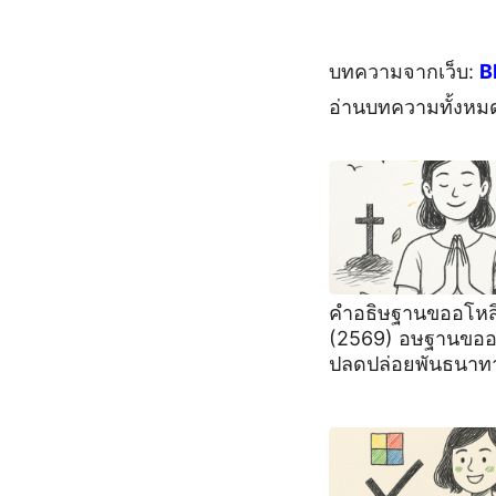
บทความจากเว็บ:
B
อ่านบทความทั้งหม
คำอธิษฐานขออโหส
(2569) อษฐานขออ
ปลดปล่อยพันธนาท