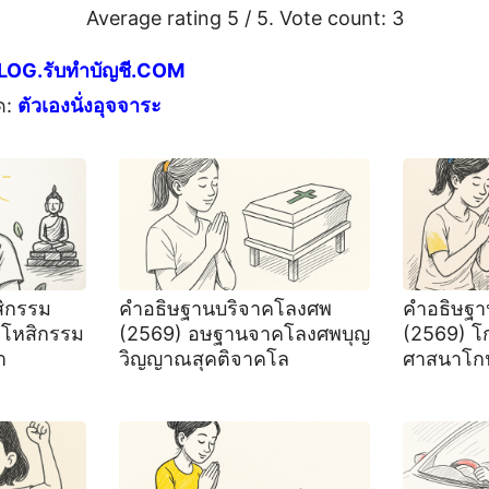
Average rating
5
/ 5. Vote count:
3
LOG.รับทำบัญชี.COM
ด:
ตัวเองนั่งอุจจาระ
ิกรรม
คำอธิษฐานบริจาคโลงศพ
คำอธิษฐา
โหสิกรรม
(2569) อษฐานจาคโลงศพบุญ
(2569) โ
า
วิญญาณสุคติจาคโล
ศาสนาโก