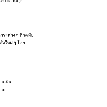
คำใบ้สำคัญ!
ภาระต่าง ๆ
ที่กดทับ
นสิ่งใหม่ ๆ
โดย
คาดฝัน
ขาย