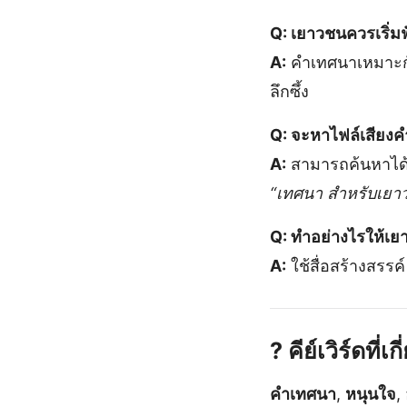
Q: เยาวชนควรเริ่มฟ
A:
คำเทศนาเหมาะกับ
ลึกซึ้ง
Q: จะหาไฟล์เสียงค
A:
สามารถค้นหาได้จ
“เทศนา สำหรับเยา
Q: ทำอย่างไรให้เย
A:
ใช้สื่อสร้างสรรค
? คีย์เวิร์ดที่เก
คำเทศนา
,
หนุนใจ
,