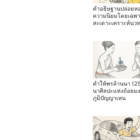
คำอธิษฐานปล่อยห
ความนิยมโดยเฉพ
สะเดาะเคราะห์นว
คำให้พรล้านนา (2
นาศิลปะแห่งถ้อยม
ภูมิปัญญาเหน