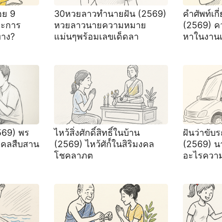
อย 9
30หวยลาวทำนายฝัน (2569)
คําศัพท์เก
าะการ
หวยลาวนายความหมาย
(2569) ค
ทาง?
แม่นๆพร้อมเลขเด็ดลา
หาในงาน
569) พร
ไหว้สิ่งศักดิ์สิทธิ์ในบ้าน
ฝันว่าขับร
งคลสืบสาน
(2569) ไหว้ศัก์์ในสิริมงคล
(2569) 
โชคลาภต
อะไรควา