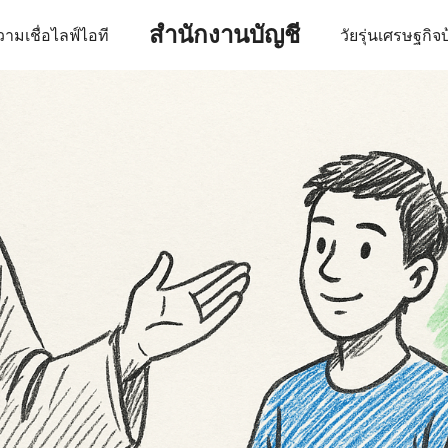
สำนักงานบัญชี
ามเชื่อ
ไลฟ์
ไอที
วัยรุ่น
เศรษฐกิจ
บ
earch
r: