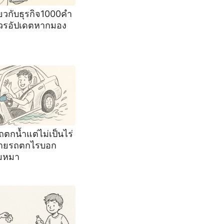
ี่ยวกับธุรกิจ1000คำ
วรอัปเดตหากมอง
เ
ถตกน้ำแต่ไม่เป็นไร่
นายรถตกไรบอก
มหมา