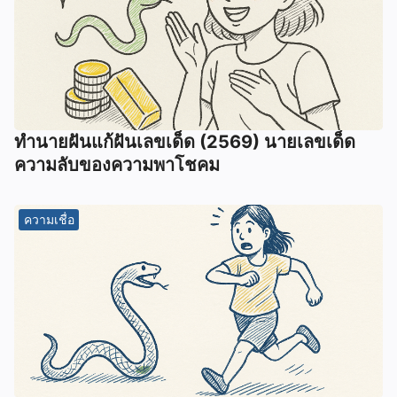
ทํานายฝันแก้ฝันเลขเด็ด (2569) นายเลขเด็ด
ความลับของความพาโชคม
ความเชื่อ