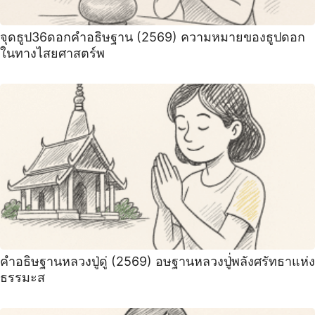
จุดธูป36ดอกคำอธิษฐาน (2569) ความหมายของธูปดอก
ในทางไสยศาสตร์พ
คำอธิษฐานหลวงปู่ดู่ (2569) อษฐานหลวงปู่่พลังศรัทธาแห่ง
ธรรมะส