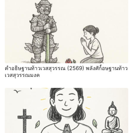
คำอธิษฐานท้าวเวสสุวรรณ (2569) พลังศัก์์อษฐานท้าว
เวสสุวรรณมงค