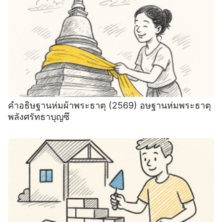
คำอธิษฐานห่มผ้าพระธาตุ (2569) อษฐานห่มพระธาตุ
พลังศรัทธาบุญซึ