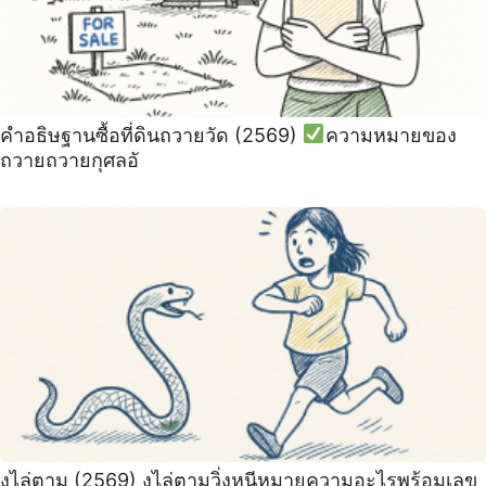
คำอธิษฐานซื้อที่ดินถวายวัด (2569)
ความหมายของ
ถวายถวายกุศลอั
งูไล่ตาม (2569) งูไล่ตามวิ่งหนีหมายความอะไรพร้อมเลข