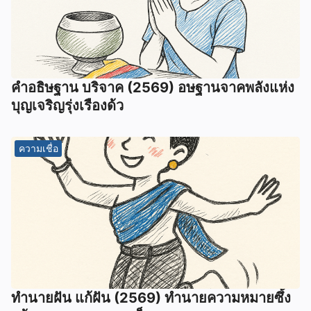
คำอธิษฐาน บริจาค (2569) อษฐานจาคพลังแห่ง
บุญเจริญรุ่งเรืองด้ว
ความเชื่อ
ทํานายฝัน แก้ฝัน (2569) ทํานายความหมายซึ้ง