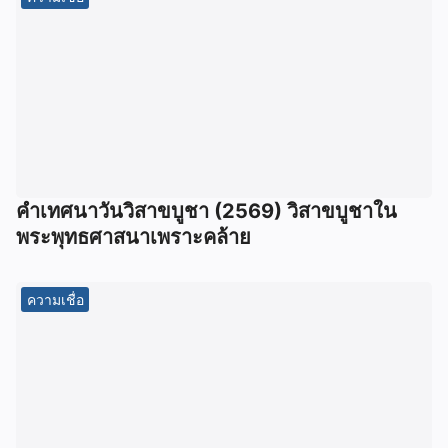
คำเทศนาวันวิสาขบูชา (2569) วิสาขบูชาใน
พระพุทธศาสนาเพราะคล้าย
ความเชื่อ