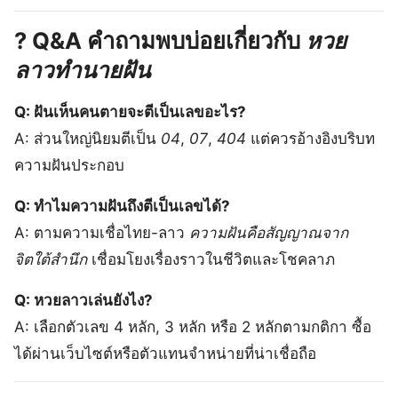
? Q&A คำถามพบบ่อยเกี่ยวกับ
หวย
ลาวทำนายฝัน
Q: ฝันเห็นคนตายจะตีเป็นเลขอะไร?
A: ส่วนใหญ่นิยมตีเป็น
04
,
07
,
404
แต่ควรอ้างอิงบริบท
ความฝันประกอบ
Q: ทำไมความฝันถึงตีเป็นเลขได้?
A: ตามความเชื่อไทย-ลาว
ความฝันคือสัญญาณจาก
จิตใต้สำนึก
เชื่อมโยงเรื่องราวในชีวิตและโชคลาภ
Q: หวยลาวเล่นยังไง?
A: เลือกตัวเลข 4 หลัก, 3 หลัก หรือ 2 หลักตามกติกา ซื้อ
ได้ผ่านเว็บไซต์หรือตัวแทนจำหน่ายที่น่าเชื่อถือ