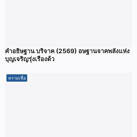
คำอธิษฐาน บริจาค (2569) อษฐานจาคพลังแห่ง
บุญเจริญรุ่งเรืองด้ว
ความเชื่อ