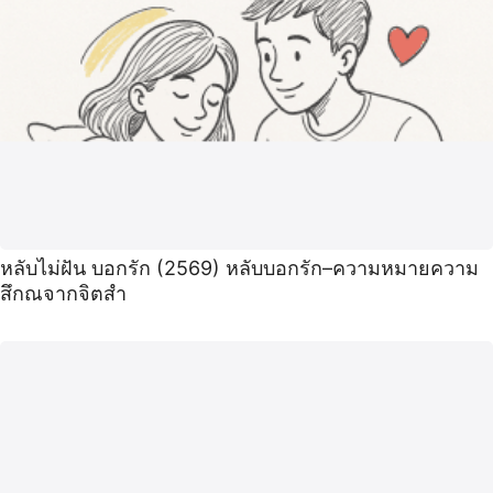
หลับไม่ฝัน บอกรัก (2569) หลับบอกรัก–ความหมายความ
สึกณจากจิตสำ