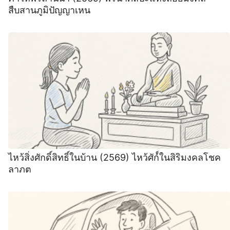
สืบสานภูมิปัญญาเหน
ไหว้สิ่งศักดิ์สิทธิ์ในบ้าน (2569) ไหว้ศัก์์ในสิริมงคลโชค
ลาภต