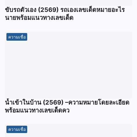
ขับรถตัวเอง (2569) รถเองเลขเด็ดหมายอะไร
นายพร้อมแนวทางเลขเด็ด
ความเชื่อ
น้ำเข้าในบ้าน (2569) –ความหมายโดยละเอียด
พร้อมแนวทางเลขเด็ดคว
ความเชื่อ