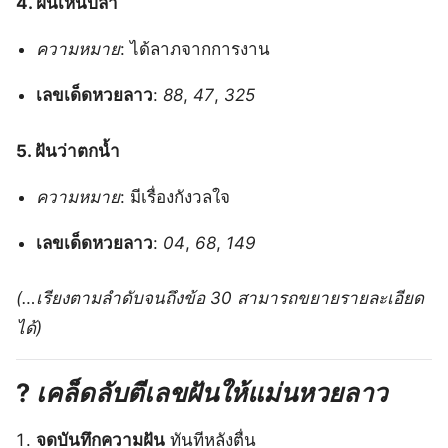
4. ฝันเห็นปลา
ความหมาย
: ได้ลาภจากการงาน
เลขเด็ดหวยลาว
:
88
,
47
,
325
5. ฝันว่าตกน้ำ
ความหมาย
: มีเรื่องกังวลใจ
เลขเด็ดหวยลาว
:
04
,
68
,
149
(…เรียงตามลำดับจนถึงข้อ 30 สามารถขยายรายละเอียด
ได้)
?
เคล็ดลับตีเลขฝันให้แม่นหวยลาว
จดบันทึกความฝัน
ทันทีหลังตื่น