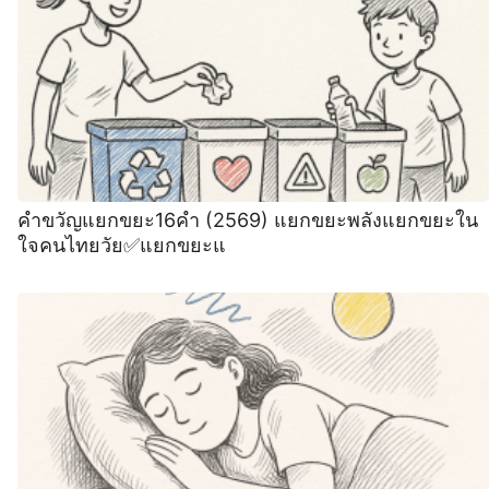
คำขวัญแยกขยะ16คำ (2569) แยกขยะพลังแยกขยะใน
ใจคนไทยวัย✅แยกขยะแ