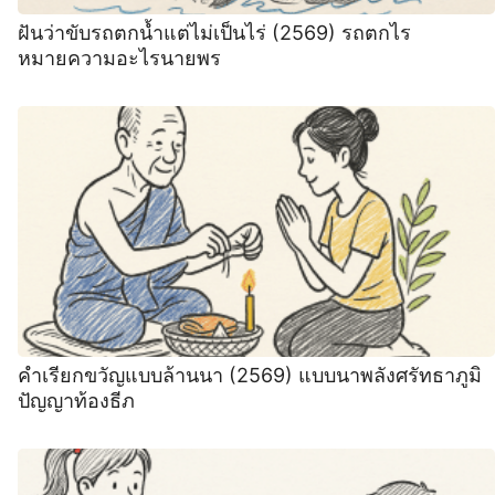
ฝันว่าขับรถตกน้ำแต่ไม่เป็นไร่ (2569) รถตกไร
หมายความอะไรนายพร
คำเรียกขวัญแบบล้านนา (2569) ️แบบนาพลังศรัทธาภูมิ
ปัญญาท้องธีภ