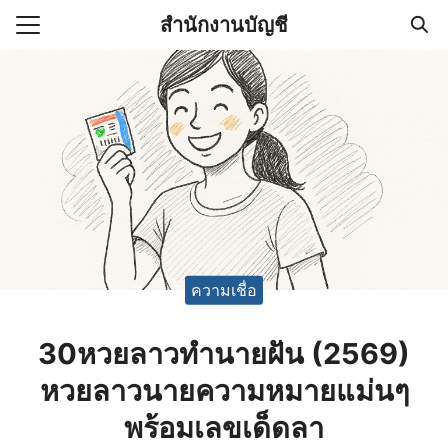
Skip
สำนักงานบัญชี
to
Search
content
for:
(ไม่มีชื่อ)
งานบัญชี (Accounting
e) ช่วยสำคัญในการบริหาร
อ
ความเชื่อ
30หวยลาวทำนายฝัน (2569)
หวยลาวนายความหมายแม่นๆ
พร้อมเลขเด็ดลา