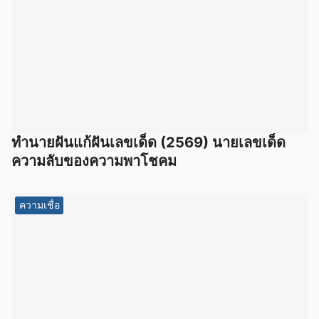
ทํานายฝันแก้ฝันเลขเด็ด (2569) นายเลขเด็ด
ความลับของความพาโชคม
ความเชื่อ