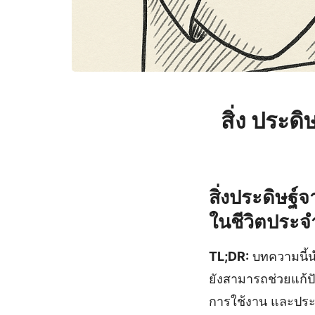
สิ่ง ประด
สิ่งประดิษฐ์จ
ในชีวิตประจ
TL;DR:
บทความนี้นำ
ยังสามารถช่วยแก้ป
การใช้งาน และประโยช