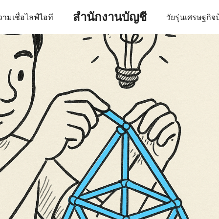
สำนักงานบัญชี
ามเชื่อ
ไลฟ์
ไอที
วัยรุ่น
เศรษฐกิจ
บ
earch
r: