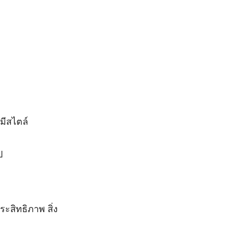
มีสไตล์
ป
ะสิทธิภาพ สิ่ง