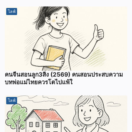
ไลฟ์
คนจีนสอนลูก3สิ่ง (2569) คนสอนประสบความ
บทพ่อแม่ไทยควรโตไปแพ้ใ
ไลฟ์