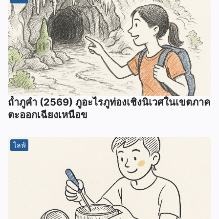
ถ้ำภูคำ (2569) ภูอะไรภูท่องเชิงนิเวศในเขตภาค
ตะออกเฉียงเหนือข
ไลฟ์