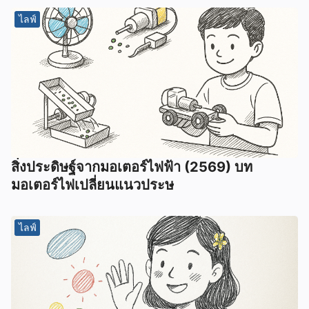
ไลฟ์
สิ่งประดิษฐ์จากมอเตอร์ไฟฟ้า (2569) บท
มอเตอร์ไฟเปลี่ยนแนวประษ
ไลฟ์