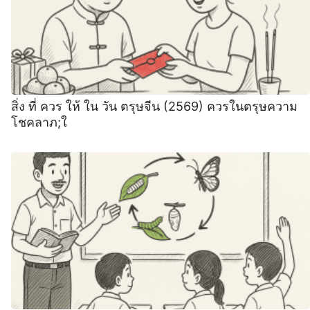
สิ่ง ที่ ควร ให้ ใน วัน ตรุษจีน (2569) ควรในตรุษความ
โชคลาภ;ใ