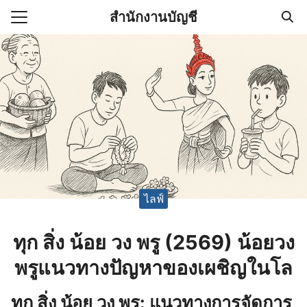
Skip
สำนักงานบัญชี
to
Search
content
for:
(ไม่มีชื่อ)
งานบัญชี (Accounting
e) ช่วยสำคัญในการบริหาร
อ
ไลฟ์
ทุก สิ่ง น้อย วง พรู (2569) น้อยวง
พรูแนวทางปัญหาของเผชิญในโล
ทุก สิ่ง น้อย วง พรู: แนวทางการจัดการ