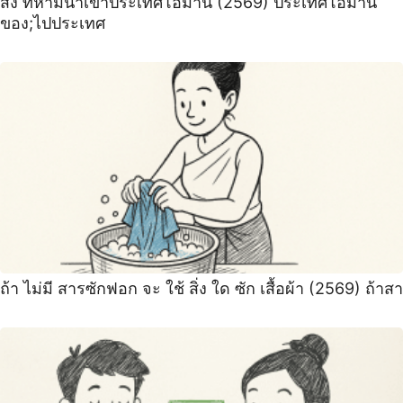
สิ่ง ที่ห้ามนำเข้าประเทศโอมาน (2569) ประเทศโอมาน
ของ;ไปประเทศ
ถ้า ไม่มี สารซักฟอก จะ ใช้ สิ่ง ใด ซัก เสื้อผ้า (2569) ถ้าสา