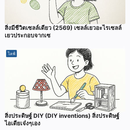
สิ่งมีชีวิตเซลล์เดียว (2569) เซลล์เยวอะไรเซลล์
เยวประกอบจากเซ
ไลฟ์
สิ่งประดิษฐ์ DIY (DIY inventions) สิ่งประดิษฐ์
ไอเดียเจ๋งๆเอง