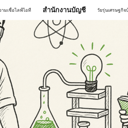
สำนักงานบัญชี
ามเชื่อ
ไลฟ์
ไอที
วัยรุ่น
เศรษฐกิจ
บ
earch
r: