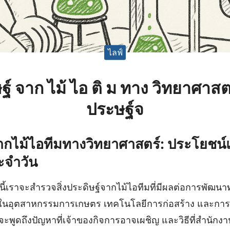
ไลฟ์
ิษฐ์ จาก ไม้ ไอ ติ ม ทาง วิทยาศาส
ประษฐ์จ
์จากไม้ไอทีมทางวิทยาศาสตร์: ประโยช
ะจำวัน
้เราจะสำรวจสิ่งประดิษฐ์จากไม้ไอทีมที่มีผลต่อการพัฒนาท
ในอุตสาหกรรมการเกษตร เทคโนโลยีการก่อสร้าง และกา
จะพูดถึงปัญหาที่เจ้าของกิจการอาจเผชิญ และวิธีที่สำนัก