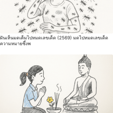
ฝันเห็นมดเต็มไปหมดเลขเด็ด (2569) มดไปหมดเลขเด็ด
ความหมายซึ้งพ