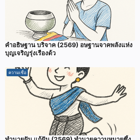
คำอธิษฐาน บริจาค (2569) อษฐานจาคพลังแห่ง
บุญเจริญรุ่งเรืองด้ว
ความเชื่อ
ทํานายฝัน แก้ฝัน (2569) ทํานายความหมายซึ้ง