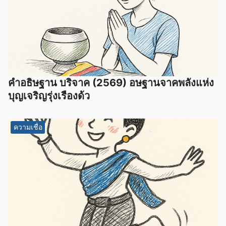
คำอธิษฐาน บริจาค (2569) อษฐานจาคพลังแห่ง
บุญเจริญรุ่งเรืองด้ว
ความเชื่อ