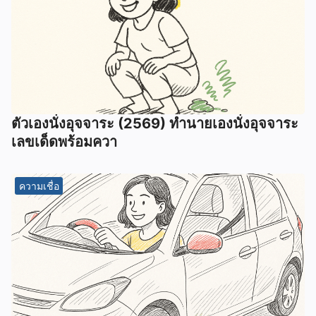
ตัวเองนั่งอุจจาระ (2569) ทํานายเองนั่งอุจจาระ
เลขเด็ดพร้อมควา
ความเชื่อ