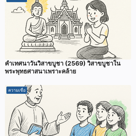
คำเทศนาวันวิสาขบูชา (2569) วิสาขบูชาใน
พระพุทธศาสนาเพราะคล้าย
ความเชื่อ