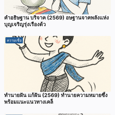
คำอธิษฐาน บริจาค (2569) อษฐานจาคพลังแห่ง
บุญเจริญรุ่งเรืองด้ว
ความเชื่อ
ทํานายฝัน แก้ฝัน (2569) ทํานายความหมายซึ้ง
พร้อมแนะแนวทางเคล็