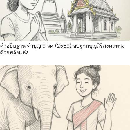
คำอธิษฐาน ทำบุญ 9 วัด (2569) อษฐานบุญสิริมงคลทาง
ด้วยพลังแห่ง