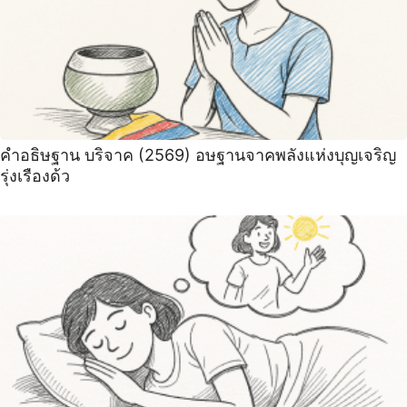
คำอธิษฐาน บริจาค (2569) อษฐานจาคพลังแห่งบุญเจริญ
รุ่งเรืองด้ว