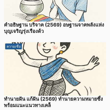
คำอธิษฐาน บริจาค (2569) อษฐานจาคพลังแห่ง
บุญเจริญรุ่งเรืองด้ว
ความเชื่อ
ทํานายฝัน แก้ฝัน (2569) ทํานายความหมายซึ้ง
พร้อมแนะแนวทางเคล็