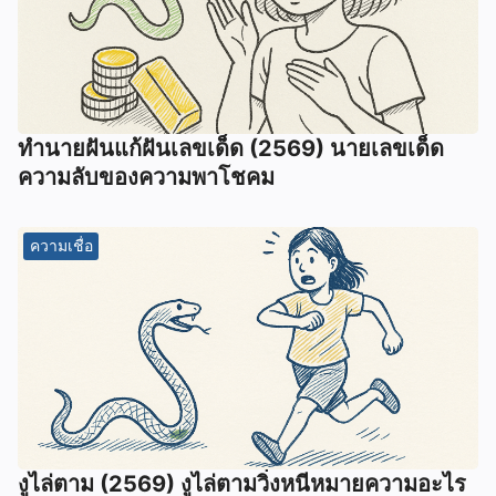
ทํานายฝันแก้ฝันเลขเด็ด (2569) นายเลขเด็ด
ความลับของความพาโชคม
ความเชื่อ
งูไล่ตาม (2569) งูไล่ตามวิ่งหนีหมายความอะไร