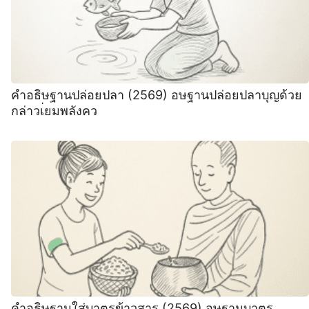
คำอธิษฐานปล่อยปลา (2569) อษฐานปล่อยปลาบุญด้วย
กล่าวเ่ยมพลังคว
คำอธิษฐานใส่บาตรข้าวสาร (2569) อษฐานบาตร